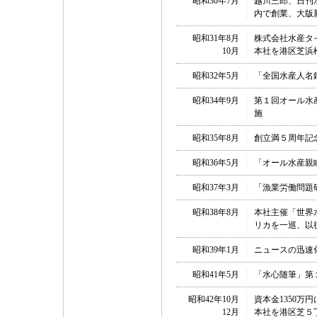
昭和30年7月
越川三郎、日刊
内で創業、大版
昭和31年8月
株式会社水産タ
10月
本社を港区芝浜
昭和32年5月
「全国水産人名
昭和34年9月
第１回オール水
施
昭和35年8月
創立満５周年記
昭和36年5月
「オール水産親
昭和37年3月
「漁業労働問題
昭和38年8月
本社主催「世界
リカを一巡、以
昭和39年1月
ニュースの迅速
昭和41年5月
「水心随筆」第
昭和42年10月
資本金1350万
12月
本社を港区芝５