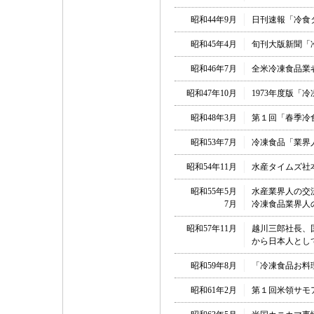
昭和44年9月
日刊速報「冷食
昭和45年4月
旬刊大版新聞「
昭和46年7月
全米冷凍食品業者協会（N
昭和47年10月
1973年度版「
昭和48年3月
第１回「春季冷
昭和53年7月
冷凍食品「業界人
昭和54年11月
水産タイムズ社
昭和55年5月
水産業界人の交
7月
冷凍食品業界人
昭和57年11月
越川三郎社長、国際冷凍食
から日本人とし
昭和59年8月
「冷凍食品お料
昭和61年2月
第１回米領サモ