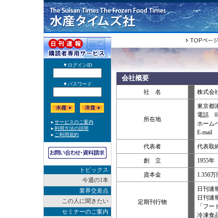
会社概要
社 名
株式会
東京都港区
電話 03
所在地
ホームページ
E-mail s
代表者
代表取
創 立
1955
トピックス
資本金
1.350
今週の1本
日刊速
業界交差点
日刊速
この人に聞きたい
定期刊行物
「フー
セミナーのご案内
冷凍食