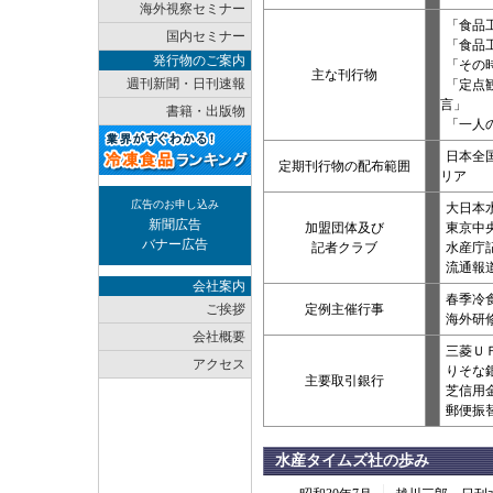
海外視察セミナー
「食品
国内セミナー
「食品
発行物のご案内
「その
主な刊行物
週刊新聞・日刊速報
「定点
言」
書籍・出版物
「一人
日本全
定期刊行物の配布範囲
リア
広告のお申し込み
大日本
新聞広告
加盟団体及び
東京中
バナー広告
記者クラブ
水産庁
流通報
会社案内
春季冷
ご挨拶
定例主催行事
海外研
会社概要
三菱Ｕ
アクセス
りそな
主要取引銀行
芝信用
郵便振替口
水産タイムズ社の歩み