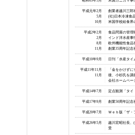
昭和63年5月
米国カニカマ事
平成元年2月
創業者越川三郎
5月
(社)日本冷凍
10月
米国学校給食界
平成2年2月
食品問屋の管理
2月
インド洋水産事
8月
欧州機能性食品
11月
創業35周年記
平成10年9月
日刊「水産タイ
平成11年11月
「金をかけずに
11月
後、小杉氏を講
会社ホームペー
平成14年7月
定点観測「タイ
平成17年9月
創業50周年記
平成20年7月
Ｗｅｂ版「ザ・
平成26年5月
越川宏昭社長、
受