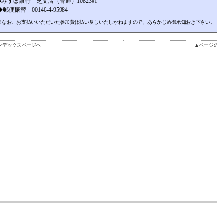
◆みずほ銀行 芝支店（普通）1082301
◆郵便振替 00140-4-95984
※なお、お支払いいただいた参加費は払い戻しいたしかねますので、あらかじめ御承知おき下さい。
ンデックスページへ
▲ページ