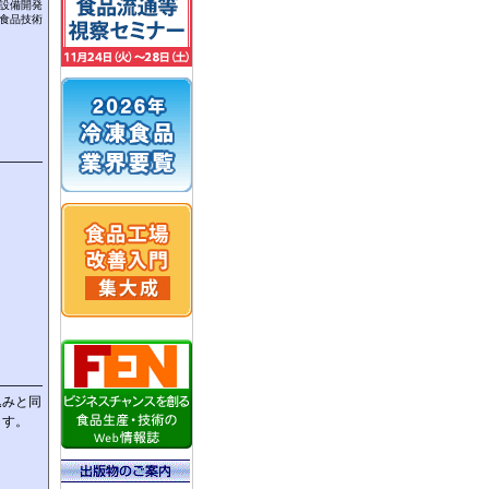
設備開発
食品技術
。
込みと同
ます。