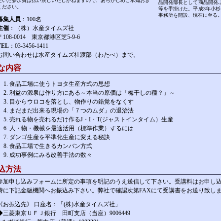
だいた参加費は払い戻しいたしかねますので、あらかじめご承知おき
品開発部長として商品開発､
ください。
等を手掛けた。平成3年小杉
事務所を開設、現在に至る
募集人員
：100名
主催
：（株）水産タイムズ社
〒108-0014 東京都港区芝5-9-6
TEL
：03-3456-1411
お問い合わせは水産タイムズ社渡部（わたべ）まで。
な内容
食品工場に使うトヨタ生産方式の思想
利益の源泉は作り方にある～本当の原価は「梅干しの種？」～
目からウロコを落とし、物作りの錯覚をなくす
まだまだ出来る現場の「７つのムダ」の退治法
売れる物を売れるだけ作るJ・I・T(ジャストインタイム）生産
人・物・機械を最適活用（標準作業）するには
ダンゴ生産を平準化生産に変える秘訣
食品工場で生きるカンバン方式
成功事例にみる改善手法の数々
込方法
参加申し込みフォームに所定の事項を明記のうえ送信して下さい。受講料はお申し
時に下記金融機関へお振込み下さい。弊社で確認次第FAXにて受講書をお送り致し
《お振込先》 口座名：「(株)水産タイムズ社」
◆三菱東京ＵＦＪ銀行 田町支店（当座）9006449