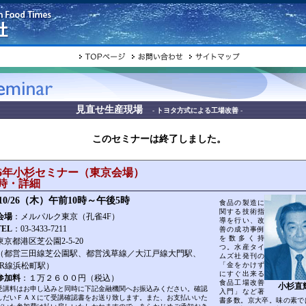
見直せ生産現場
- トヨタ方式による工場改善 -
このセミナーは終了しました。
6年小杉セミナー（東京会場）
時・詳細
/10/26（木）午前10時～
午後5時
食品の製造に
関する技術指
会場
：メルパルク東京（孔雀4F）
導を行い、改
TEL
：03-3433-7211
善の成功事例
を数多く持
東京都港区芝公園2-5-20
つ。水産タイ
（都営三田線芝公園駅、都営浅草線／大江戸線大門駅、
ムズ社発刊の
JR線浜松町駅）
「金をかけず
にすぐ出来る
参加料
：１万２６００円（税込）
食品工場改善
小杉直
受講料はお申し込みと同時に下記金融機関へお振込みください。確認
入門」など著
しだいＦＡＸにて受講確認書をお送り致します。また、お支払いいた
書多数。京大卒。味の素で