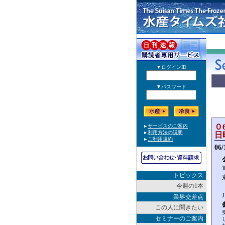
０
日
06
トピックス
今週の1本
業界交差点
この人に聞きたい
セミナーのご案内