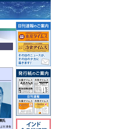
輝氏
は冷凍食