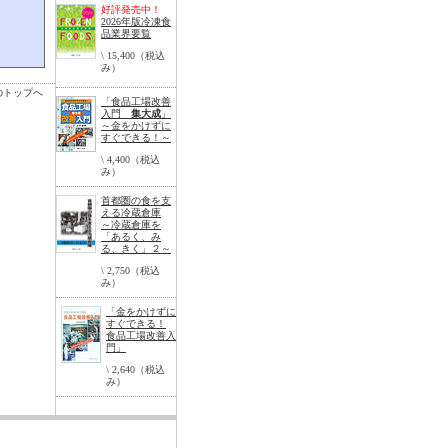
好評発売中！
2026年版冷凍食
品業界要覧
\ 15,400（税込
み）
のトップへ
「食品工場改善
入門
集大成
」
～金をかけずに
すぐできる！～
\ 4,400（税込
み）
首都圏の食を支
える冷蔵倉庫
～冷蔵倉庫を
「あるく、み
る、きく」２～
\ 2,750（税込
み）
「金をかけずに
すぐできる！
食品工場改善入
門」
\ 2,640（税込
み）