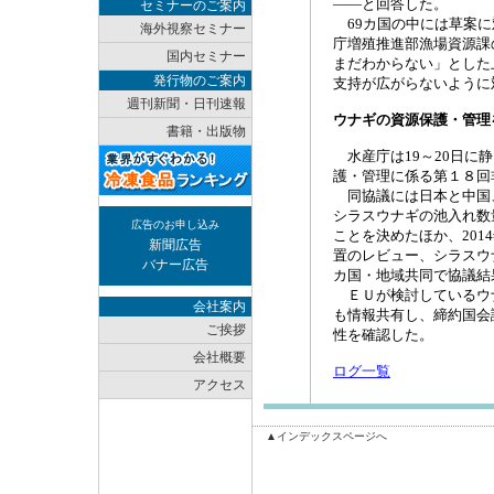
――と回答した。
セミナーのご案内
69カ国の中には草案に
海外視察セミナー
庁増殖推進部漁場資源課
国内セミナー
まだわからない」とした
発行物のご案内
支持が広がらないように
週刊新聞・日刊速報
ウナギの資源保護・管理
書籍・出版物
水産庁は19～20日に
護・管理に係る第１８回
同協議には日本と中国
シラスウナギの池入れ数
広告のお申し込み
ことを決めたほか、20
新聞広告
置のレビュー、シラスウ
バナー広告
カ国・地域共同で協議結
ＥＵが検討しているウナ
会社案内
も情報共有し、締約国会
ご挨拶
性を確認した。
会社概要
ログ一覧
アクセス
▲インデックスページへ