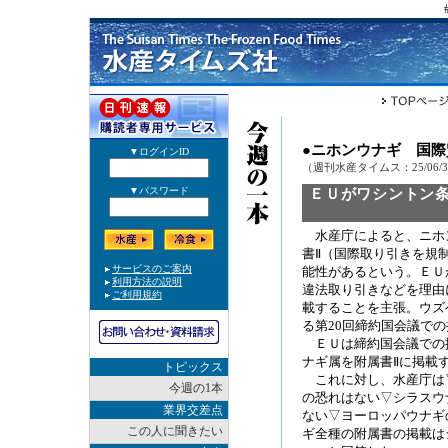
●ニホンウナギ 国
（週刊水産タイムス：25/06/
ＥＵがワシントン条
水産庁によると、ニホ
書Ⅱ（国際取り引きを規
能性があるという。ＥＵ
違法取り引きなどを理由
載することを主張。ウズベ
る第20回締約国会議で
ＥＵは締約国会議での提
ナギ属を附属書Ⅱに掲載
トピックス
これに対し、水産庁は
今週の1本
の恐れはない▽シラスウ
業界交差点
ない▽ヨーロッパウナギ
この人に聞きたい
ギ全種の附属書の掲載は