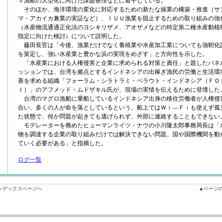
マ漁船の大型化に向けた課題整理などに着手している。
そのほか、海洋環境の変化に対応するための新たな操業の構築・推進（サ
マ・アカイカ兼業の実証など）、ＩＵＵ漁業を阻止するための取り組みの強
（水産物流通適正化法のヨシキリザメ、アオザメなどの特定第二種水産動植
指定に向けた検討）について説明した。
藤田長官は「今後、漁業だけでなく養殖業や水産加工業についても強靭化
を策定し、強い水産業と豊かな浜の実現をめざす」と方向性を示した。
「水産業における人権侵害と企業に求められる対策と責任」と題したパネ
ッションでは、台湾を拠点とするインドネシアの出稼ぎ漁民の労働と生活環
善を求める組織「フォーラム・シラトラミ・ペラウト・インドネシア（ＦＯ
Ｉ）」のアフメッド・ムドザキル氏が、現場の実情を伝えるために登壇した
台湾のマグロ漁船に乗船しているインドネシア出身の移住労働者が人権侵
合い、多くの人が命を落としているという。船上ではＷｉ―Ｆｉも使えず孤
た状態で、何か問題が起きても逃げられず、外部に連絡することもできない
モデレーターを務めたヒューマンライツ・ナウの小川隆太郎事務局長は「
物を調達する企業の取り組みだけでは解決できない問題。国や国際機関を動
ていく必要がある」と指摘した。
ログ一覧
ンデックスページへ
▲ページ