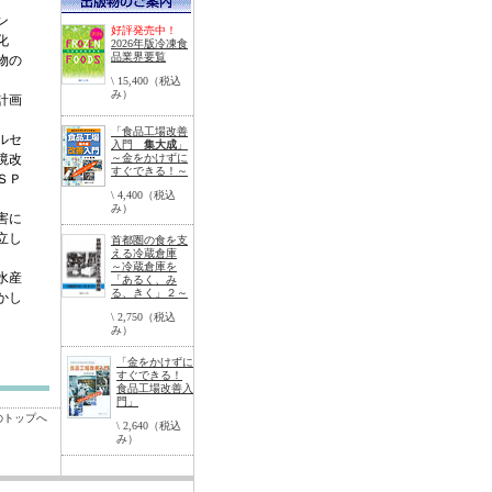
ン
好評発売中！
化
2026年版冷凍食
品業界要覧
物の
\ 15,400（税込
み）
計画
「食品工場改善
ルセ
入門
集大成
」
境改
～金をかけずに
すぐできる！～
ＳＰ
\ 4,400（税込
。
み）
害に
立し
首都圏の食を支
える冷蔵倉庫
。
～冷蔵倉庫を
水産
「あるく、み
る、きく」２～
かし
\ 2,750（税込
み）
「金をかけずに
すぐできる！
食品工場改善入
門」
のトップへ
\ 2,640（税込
み）