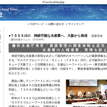
#!/usr/local/bin/php
●ＴＳＳＳ2025 持続可能な水産業へ、大阪から発信
後藤美緒
（週刊水産タイムス：25/10/06号）
藤田水産庁長官「資源管理の調査体制を拡充
水産業の人権侵害、実情を訴
持続可能な水産業の実現をめざして国内外のキーパーソンらが最新情報を
する「サステナブルシーフード・サミット（ＴＳＳＳ）2025」が大阪市のグ
キューブ大阪で１～２日開催された。主催はシーフードレガシー（東京都港
花岡和佳男社長）と日経ＥＳＧ（発行・日経ＢＰ）。事前来場登録者数は60
以上となった。
開会に際してシーフードレガシーの花
岡社長と日経ＢＰの浅見直樹専務が特別
対談し、ＴＳＳＳの意義などについて語
った。
昨年のＴＳＳＳでは2030年目標として
「サステナブルシーフードを日本の水産
流通の主流に」を掲げた。花岡社長は