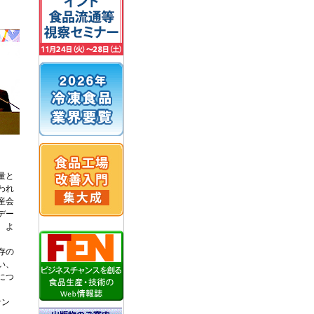
量と
われ
産会
デー
、よ
存の
い、
につ
サン