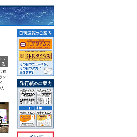
」/
える
共有
ラン
区、
0人