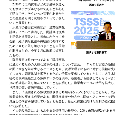
国内外のキーパーソンが集まり
「2030年には消費者がどの水産物を選ん
議論を深めた
でもサステナブルなものであると安心し
て購入でき、そういった需要があるから
こそ生産者も潤う状態をつくっていきた
い」と展望した。
水産庁の藤田仁司長官が「漁業強靭化
計画」について講演した。同計画は漁業
を活気ある産業とし、将来にわたって社
会的・経済的な役割を持続的に発揮する
ために直ちに取り組むべきことを自民党
が取りまとめ、今年５月に政府に提言し
講演する藤田長官
たもの。
藤田長官は柱の一つである「環境変化
に適応するための大胆な変革の推進」について言及。「ＴＡＣと実際の漁獲
の間に大きな差が生じるケースがあり、資源管理そのものに対する信頼が失
てしまう。調査体制を拡充するための予算を要求している」として、大手水
社のまき網漁船による魚探データの提供や、漁業者から提供してもらうべき
タの明確化に取り組んでいくことを説明した。漁業者データの活用を拡大し
り精度の高い資源評価にしていく。
また、「漁獲される魚や漁獲される時期が変わってきていることから、既
漁業規制を変える必要がある。関係漁業者や地方公共団体へアンケートを行
見直しの内容を整理している」と報告し、新たな操業に向けた規制の総点検
いて説明した。
イカ釣り漁業における水中集魚灯使用の検証や、200ｔ未満の規制がある