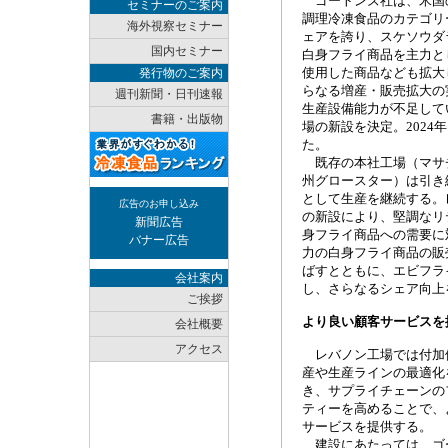
ゴートンズ社は、米国
セミナーのご案内
調理冷凍食品のカテゴリ
海外視察セミナー
ェアを誇り、スケソウダ
国内セミナー
白身フライ商品を主力と
使用した商品なども拡大
発行物のご案内
らなる増産・販売拡大の
週刊新聞・日刊速報
生産設備能力が不足して
書籍・出版物
場の新設を決定。2024
た。
既存の本社工場（マサ
州グロースター）は引き
として生産を継続する。
広告のお申し込み
の新設により、堅調なリ
新聞広告
身フライ商品への需要に
バナー広告
力の白身フライ商品の販
ばすとともに、エビフラ
会社案内
し、さらなるシェア向上
ご挨拶
より良い顧客サービスを
会社概要
アクセス
レバノン工場では付加
産や生産ラインの最適化
き、サプライチェーンの
ティーを高めることで、
サービスを提供する。
建設にあたっては、ゴ