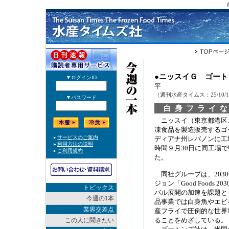
●ニッスイＧ ゴー
平
（週刊水産タイムス：25/10/
白身フライ
ニッスイ（東京都港区
凍食品を製造販売するゴ
ディアナ州レバノンに工
時間９月30日に同工場
た。
同社グループは、203
ジョン「Good Foods 2
トピックス
バル展開の加速を課題と
今週の1本
品事業では白身魚やエビ
業界交差点
産フライで圧倒的な世界
ることをめざしている。
この人に聞きたい