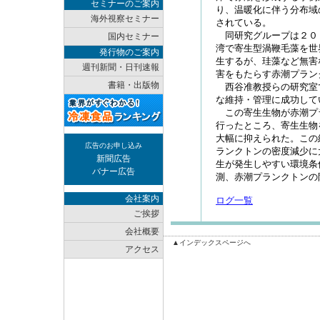
セミナーのご案内
り、温暖化に伴う分布域
海外視察セミナー
されている。
同研究グループは２０
国内セミナー
湾で寄生型渦鞭毛藻を世
発行物のご案内
生するが、珪藻など無害
週刊新聞・日刊速報
害をもたらす赤潮プラン
書籍・出版物
西谷准教授らの研究室
な維持・管理に成功して
この寄生生物が赤潮プ
行ったところ、寄生生物
大幅に抑えられた。この
広告のお申し込み
ランクトンの密度減少に
新聞広告
生が発生しやすい環境条
バナー広告
測、赤潮プランクトンの
会社案内
ログ一覧
ご挨拶
会社概要
▲インデックスページへ
アクセス