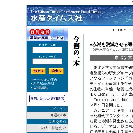
●赤潮を消滅させる
（週刊水産タイムス：26/01/
東北
東北大学大学院農学研
准教授らの研究グループ
となるプランクトン「カ
モトイ」を殺藻する生物
の生物の単離・培養に成
１６日発表した。研究成
「Communications bi
２月９日公開した。
トピックス
カレニア・ミキモトイ
今週の1本
った植物プランクトン。
ら夏に赤潮を発生させる
業界交差点
いる。近年では、秋に東
この人に聞きたい
岸で赤潮を形成する事例