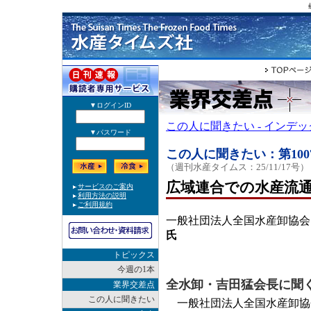
この人に聞きたい - インデ
この人に聞きたい：第100
（週刊水産タイムス：25/11/17号）
広域連合での水産流
一般社団法人全国水産卸協会
氏
トピックス
今週の1本
全水卸・吉田猛会長に聞
業界交差点
この人に聞きたい
一般社団法人全国水産卸協