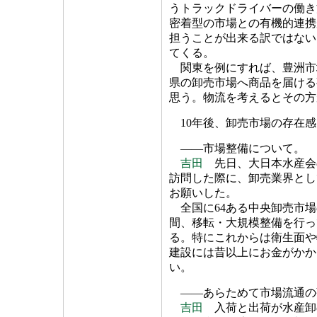
うトラックドライバーの働き
密着型の市場との有機的連携
担うことが出来る訳ではない
てくる。
関東を例にすれば、豊洲市
県の卸売市場へ商品を届ける
思う。物流を考えるとその方
10年後、卸売市場の存在感
――市場整備について。
吉田
先日、大日本水産会
訪問した際に、卸売業界とし
お願いした。
全国に64ある中央卸売市場
間、移転・大規模整備を行っ
る。特にこれからは衛生面や
建設には昔以上にお金がかか
い。
――あらためて市場流通の
吉田
入荷と出荷が水産卸