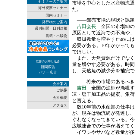
セミナーのご案内
市場を中心とした水産物流通
海外視察セミナー
た。
国内セミナー
――卸売市場の現状と課題
発行物のご案内
吉田会長
全国の市場卸の
週刊新聞・日刊速報
原因として近海での不漁や、
書籍・出版物
取扱数量を増やすためには
必要がある。10年かかって
でほしい。
また、天然資源だけでなく
広告のお申し込み
量を増やす必要がある。時間
新聞広告
し、天然魚の減少分を補完で
バナー広告
――将来の市場のあるべき
会社案内
吉田
全国の漁師が漁獲す
ご挨拶
凍・塩干加工品の提案、集荷
会社概要
と言える。
アクセス
数10年前の水産卸の仕事は
が、現在は物流網が発達し、
ぐわなくなってきている。今
広域連合での仕事が増えてく
イワシやサバなど数量が多い