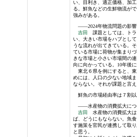
い、目利き、適正価格、加工
る。鮮魚などの生鮮物流がで
強みがある。
――2024年物流問題の影
吉田
課題としては、トラ
い、大きい市場をハブとして
うな流れが出てきている。そ
ている市場に荷物が集まりづ
きな市場と小さい市場間の連
向に向かっている。10年後
東北６県を例にすると、東
めには、人口の少ない地域ま
ならない。それが課題と言え
鮮魚の市場経由率は７割以
――水産物の消費拡大につ
吉田
水産物の消費拡大は
ば、どうにもならない。魚食
す施策を官民が連携して取り
と思う。