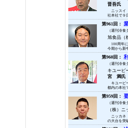
晋吾氏
ニッスイ（
社本社で９日
第961回：
（週刊冷食タ
旭食品（
100周年
今期から新中
第960回：
（週刊冷食タ
キユーピ
宮 満氏
キユーピー
都内の本社で
第959回：
（週刊冷食タ
（株）ニ
ニッカネ（
の大台を突破