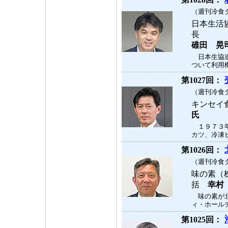
（週刊冷食タ
日本生活
長
碓田 晃
日本生協連
ついて利用機
第1027回：
（週刊冷食タ
キンセイ
氏
１９７３年
カツ、冷凍ヒ
第1026回：
（週刊冷食タ
味の素（
括
幸村
味の素が北
ィ・ホールデ
第1025回：