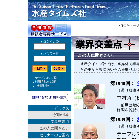
この人に聞きたい。
水産タイムズ社では、各媒体で業
その中から興味深いものを取り上
第1040回：
（週刊冷食タ
中村角（
前期は増収
トピックス
好調を維持し
今週の1本
第1039回：
業界交差点
（週刊冷食タ
この人に聞きたい
テーブル
セミナーのご案内