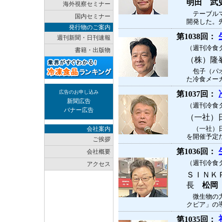
明田 武
海外視察セミナー
テーブルマ
国内セミナー
開発した。先
発行物のご案内
第1038回：
週刊新聞・日刊速報
（週刊冷食タ
書籍・出版物
（株）隆
包子（パオ
た冷食メーカ
広告のお申し込み
第1037回：
新聞広告
（週刊冷食タ
バナー広告
（一社）
（一社）日
会社案内
を開催予定だ
ご挨拶
第1036回：
会社概要
（週刊冷食タ
アクセス
ＳＩＮＫ
長
松岡
微生物の力
クピア」の導
第1035回：