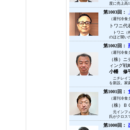
度に売上高1
第1003回：
（週刊冷食タ
トワニ代
トワニ（札
のほど開いた
第1002回：
（週刊冷食タ
（株）ニ
ィング
小幡 修
ニチレイフ
を新設。家庭
第1001回：
（週刊冷食タ
（株）Ｂ
元インフォ
氏がクロスマ
第1000回：