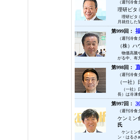
（週刊冷食タ
理研ビタ
理研ビタミ
月就任した望
第999回：
（週刊冷食タ
（株）ハ
物価高騰や
がる中、有力
第998回：
（週刊冷食タ
（一社）
（一社）日
長）は冷凍食
3
第997回：
（週刊冷食タ
ケンミン
氏
ケンミン食
ン・はるさめ