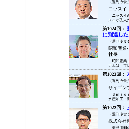
（週刊冷食タ
ニッス
ニッスイの
スイが先人た
第1024回：
に到達した
（週刊冷食タ
昭和産業
社長
昭和産業１
ナムは、プレ
第1023回：
（週刊冷食タ
サイゴン
Ｕｍｉｏｓ
水産加工・調
第1022回：
（週刊冷食タ
株式会
業務用卸の