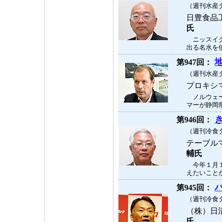
（週刊水産タ
日豊食品
氏
ニッスイグ
出る名水を使
第947回：
（週刊水産タ
プロキシ
ノルウェー
マーが静岡県
第946回：
（週刊冷食タ
テーブル
輔氏
今年１月１
えたいことが
第945回：
（週刊冷食タ
（株）日
氏