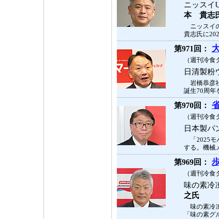
ニッスイ
本 貴志
ニッスイの
貴志氏に20
第971回：
（週刊冷食タ
日清製粉
岩橋恭彦社
誕生70周年
第970回：
（週刊冷食タ
日本製パ
「2025モ
する。機械メ
第969回：
（週刊冷食タ
味の素冷
之氏
味の素冷凍
「味の素グル