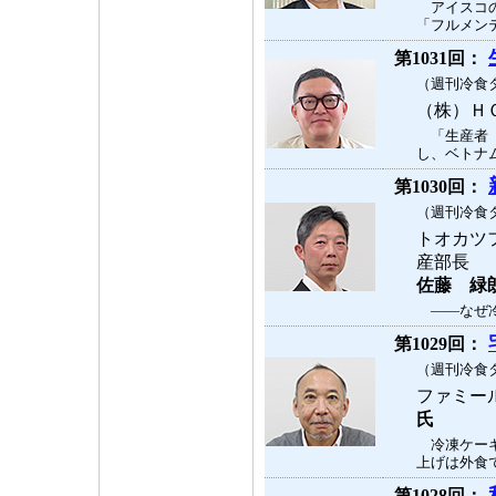
アイスコの
「フルメンテ
第1031回：
（週刊冷食タ
（株）Ｈ
「生産者（
し、ベトナム
第1030回：
（週刊冷食タ
トオカツ
産部長
佐藤 緑
――なぜ冷
第1029回：
（週刊冷食タ
ファミー
氏
冷凍ケーキ
上げは外食で
第1028回：