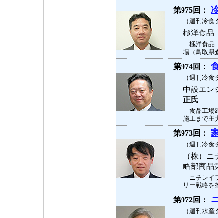
第975回：
（週刊冷食タ
極洋食品
極洋食品（
場（鳥取県倉
第974回：
（週刊冷食タ
中設エン
正氏
食品工場建
施工まで主力
第973回：
（週刊冷食タ
（株）ニ
略部商品
ニチレイフ
リー戦略を推
第972回：
（週刊水産タ