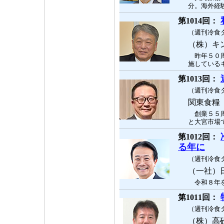
分。海外経験
第1014回：
（週刊冷食タ
（株）キ
昨年５０周
施しているキ
第1013回：
（週刊冷食タ
関東食糧
創業５５周
と大宮市場で
第1012回：
る年に
（週刊冷食タ
（一社）
令和８年を
第1011回：
（週刊冷食タ
（株）高