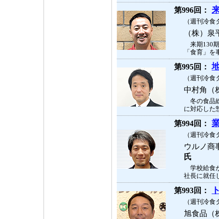
第996回：
（週刊冷食タ
（株）泉
来期130
「食育」を事
第995回：
（週刊冷食タ
中村角（
冬の食品総
に対応した惣
第994回：
（週刊冷食タ
ウルノ商
氏
学校給食が
社長に就任し
第993回：
（週刊冷食タ
旭食品（