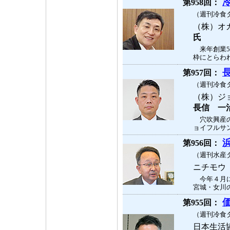
第958回：
（週刊冷食タ
（株）オ
氏
来年創業5
枠にとらわれ
第957回：
（週刊冷食タ
（株）ジ
長信 一
穴吹興産の
ョイフルサン
第956回：
（週刊水産タ
ニチモウ
今年４月に
宮城・女川の
第955回：
（週刊冷食タ
日本生活