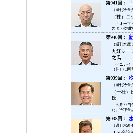
第941回：
（週刊冷食タ
（株）ニ
「オーマイ
スタ・乾麺で
第940回：
（週刊水産タ
丸紅シー
之氏
ベニレイ（
（株）に商号
第939回：
（週刊冷食タ
（一社）
氏
５月22日
た。冷凍食品
第938回：
（週刊水産タ
ＪＦ全漁