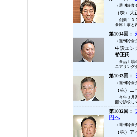
（週刊冷食タ
（株）大
創業１００
倉庫工事と内
第1034回：
（週刊冷食タ
中設エン
裕正氏
食品工場の
ニアリング会
第1033回：
（週刊冷食タ
（株）ニ
今年３月家
面で訴求して
第1032回：
円へ
（週刊冷食タ
（株）ア