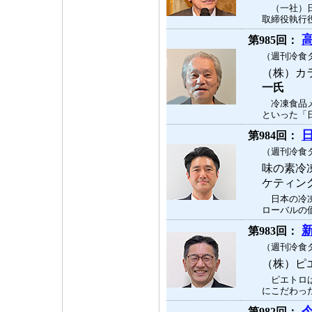
（一社）日
取締役執行役
第985回：
（週刊冷食タ
（株）カ
一氏
冷凍食品メ
といった「日
第984回：
（週刊冷食タ
味の素冷
ケティン
日本の冷凍
ローバルの価
第983回：
（週刊冷食タ
（株）ピ
ピエトロは
にこだわった
第982回：