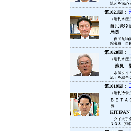
親睦を深める
第1021回：
（週刊水産タ
自民党物
局長
自民党物流
院議員、自民
第1020回：
（週刊水産タ
池見 
水産タイム
流」を総合テ
第1019回：
（週刊冷食タ
ＢＥＴＡ
長
KITIPA
タイ大手食
ＮＧＳ（樋口