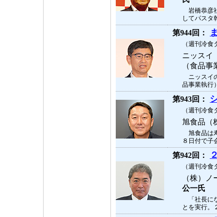
岩橋恭彦社
してパスタ乾
第944回：
（週刊冷食タ
ニッスイ
（食品事
ニッスイの
品事業執行）
第943回：
（週刊冷食タ
旭食品（
旭食品は寿
８日付で子会
第942回：
（週刊冷食タ
（株）ノ
公一氏
「社長にな
とを実行。２