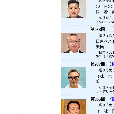
（週刊冷食タ
CJ FOO
長
朴 
冷凍食品「
FOODS J
第988回：
（週刊冷食タ
日東ベス
夫氏
日東ベスト
任）は「顧客
第987回：
（週刊冷食タ
（株）ホ
氏
冷凍ペット
キ・デリを全
第986回：
（週刊冷食タ
（一社）