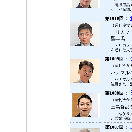
清掃用品メ
シ」が順調な
第1010回：
（週刊冷食タ
デリカフ
聖二氏
デリカフー
を通じた大手
第1009回：
（週刊冷食タ
ハナマル
ハナマルキ
注目され、浸
第1008回：
（週刊冷食タ
三島食品
「ゆかり」
た営業活動、
第1007回：