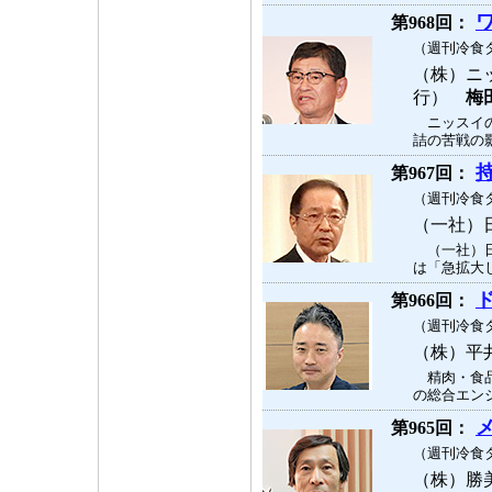
第968回：
（週刊冷食タ
（株）ニ
行）
梅
ニッスイの
詰の苦戦の影
第967回：
（週刊冷食タ
（一社）
（一社）日
は「急拡大し
第966回：
（週刊冷食タ
（株）平
精肉・食品
の総合エンジ
第965回：
（週刊冷食タ
（株）勝