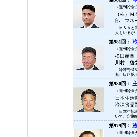
（週刊冷食タ
（株）Ｍ
部 マネ
Ｍ＆Ａと聞
人もいるが、
第981回：
（週刊冷食タ
松田産業
川村 啓
冷凍野菜や
充、販路拡大
第980回：
（週刊冷食タ
日本生活
冷凍食品
日本生協連
いて、定期的
第979回：
（週刊冷食タ