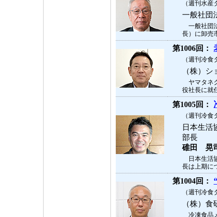
（週刊水産タ
一般社団
一般社団法
長）に卸売市
第1006回：
（週刊冷食タ
（株）シ
ヤマタネグ
役社長に就任
第1005回：
（週刊冷食タ
日本生活
部長
碓田 晃
日本生活協
長は上期につ
第1004回：
（週刊冷食タ
（株）食
冷凍食品メ