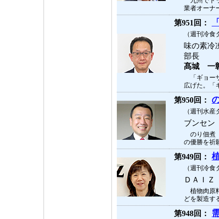
九州でトッ
業者オーナー
第951回：
（週刊冷食タ
味の素冷
部長
髙城 一
「ギョーザ
広げた。「ギ
第950回：
（週刊水産タ
ブンセン
のり佃煮「
の優勝を祈願
第949回：
（週刊冷食タ
ＤＡＩＺ
植物肉原料
どを製造する
第948回：