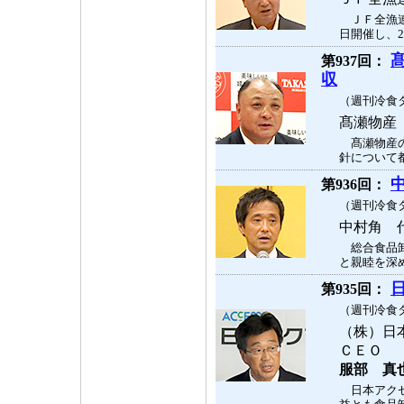
ＪＦ全漁連
日開催し、2
第937回：
収
（週刊冷食タ
髙瀬物産
髙瀬物産の
針について都
第936回：
（週刊冷食タ
中村角 
総合食品卸
と親睦を深め
第935回：
（週刊冷食タ
（株）日
ＣＥＯ
服部 真
日本アクセ