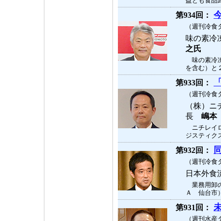
益とも食品卸
今
第934回：
（週刊冷食タ
味の素冷
之氏
味の素冷凍食
を含む）と２
第933回：
（週刊冷食タ
（株）ニ
長
嶋本
ニチレイロ
ジスティクス
第932回：
（週刊冷食タ
日本外食
業務用卸の
Ａ 仙台市）
第931回：
（週刊水産タ