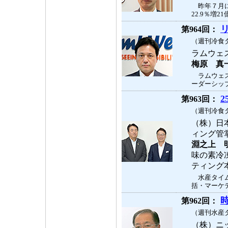
昨年７月に
22.9％増
第964回：
（週刊冷食タ
ラムウェ
梅原 真
ラムウェス
ーダーシップ
第963回：
（週刊冷食タ
（株）日
ィング管
淵之上 
味の素冷
ティン
水産タイム
括・マーケテ
時
第962回：
（週刊水産タ
（株）ニ