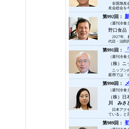
全国旭友会
友会総会を今
第992回：
（週刊冷食タ
野口食
2027年
代目・治郎氏
第991回：
（週刊冷食タ
（株）ニ
ニップンの
庭用では「オ
第990回：
（週刊冷食タ
（株）日
川 みさ
日本アクセ
ている」と言
第989回：