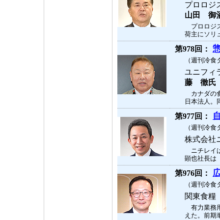
プロロジ
山田 御
プロロジス
荷主にソリュ
第978回：
（週刊冷食タ
ユニフィ
藤 徹氏
カナダの食
日本法人。同
第977回：
（週刊冷食タ
株式会社
ニチレイは
顕也社長は「
第976回：
（週刊冷食タ
関東食糧
有力業務用
えた。前期単