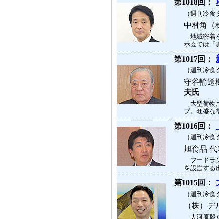
第1018回：
（週刊冷食タ
中村角（
地域密着を
示会では「藁
第1017回：
（週刊冷食タ
守谷輸送
夫氏
大型荷物用
プ。旺盛な需
第1016回：
（週刊冷食タ
旭食品 
フードラン
を設営する出
第1015回：
（週刊冷食タ
（株）デ
大河原毅Ｃ