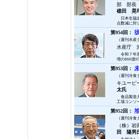
部 部
碓田 晃
日本生協連
点数減に対し
第954回：
（週刊水産タ
水産庁 
令和７年度
増の866億9
第953回：
（週刊冷食タ
キユーピ
太氏
食品製造大
工場コンソー
第952回：
（週刊冷食タ
（株）岩
田 陽男