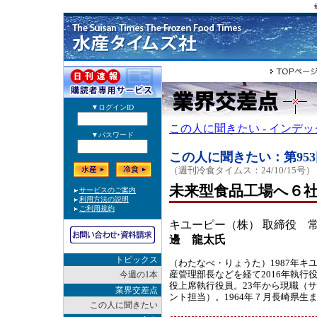
この人に聞きたい - インデ
この人に聞きたい：第953
（週刊冷食タイムス：24/10/15号）
未来型食品工場へ６
キユーピー（株） 取締役 
邊 龍太氏
トピックス
（わたなべ・りょうた）1987年キ
産管理部長などを経て2016年執行
今週の1本
役上席執行役員。23年から現職（
業界交差点
ント担当）。1964年７月長崎県生
この人に聞きたい