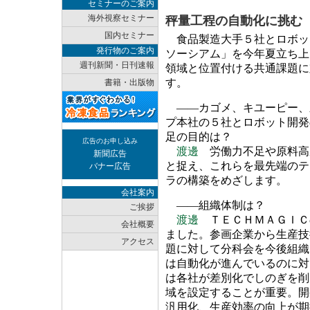
セミナーのご案内
海外視察セミナー
秤量工程の自動化に挑む
国内セミナー
食品製造大手５社とロボッ
発行物のご案内
ソーシアム」を今年夏立ち上
週刊新聞・日刊速報
領域と位置付ける共通課題に
す。
書籍・出版物
――カゴメ、キユーピー、
プ本社の５社とロボット開発
足の目的は？
広告のお申し込み
渡邊
労働力不足や原料高
新聞広告
と捉え、これらを最先端のテ
バナー広告
ラの構築をめざします。
会社案内
――組織体制は？
ご挨拶
渡邊
ＴＥＣＨＭＡＧＩＣ
会社概要
ました。参画企業から生産技
アクセス
題に対して分科会を今後組織
は自動化が進んでいるのに対
は各社が差別化でしのぎを削
域を設定することが重要。開
汎用化、生産効率の向上が期