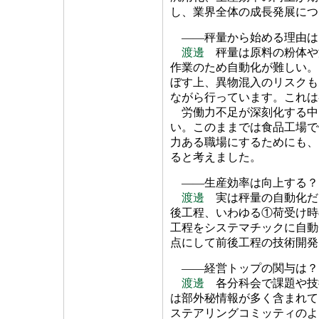
し、業界全体の成長発展につ
――秤量から始める理由は
渡邊
秤量は原料の粉体や
作業のため自動化が難しい。
ぼす上、異物混入のリスクも
ながら行っています。これは
労働力不足が深刻化する中
い。このままでは食品工場で
力ある職場にするためにも、
ると考えました。
――生産効率は向上する？
渡邊
実は秤量の自動化だ
後工程、いわゆる①荷受け時
工程をシステマチックに自動
点にして前後工程の技術開発
――経営トップの関与は？
渡邊
各分科会で課題や技
は部外秘情報が多く含まれて
ステアリングコミッティのよ