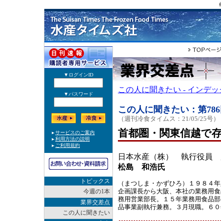
この人に聞きたい - インデ
この人に聞きたい：第786
（週刊冷食タイムス：21/05/25号）
首都圏・関東信越で
日本水産（株） 執行役員 
松島 和浩氏
トピックス
（まつしま・かずひろ）１９８４年
企画課長から大阪、本社の業務用食
今週の1本
務用営業部長。１５年業務用食品部
業界交差点
品事業副執行兼務。３月現職。６０
この人に聞きたい