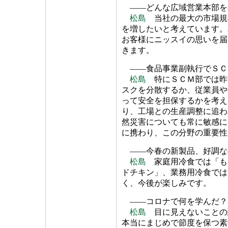
――どんな広域営業本部を
松島
当社の最大の市場規
を増したいと考えています。
お客様にニッスイの思いを届
きます。
――食品事業副執行でＳＣ
松島
特にＳＣＭ部では昨
スクを分散するか、従業員や
って安全を担保するかを考え
り、工場との生産調整に追わ
然災害についても常に敏感に
に携わり、この分野の重要性
――今春の新製品、好調な
松島
家庭用冷食では「も
ドチキン」、業務用冷食では
く、今後が楽しみです。
――コロナで何を学んだ？
松島
目に見えないことの
本当にまじめで節度を保つ素