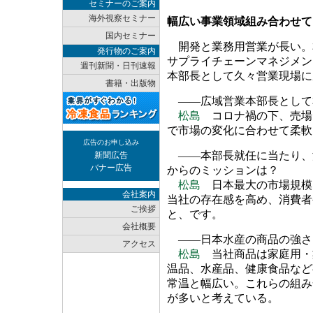
セミナーのご案内
海外視察セミナー
幅広い事業領域組み合わせて
国内セミナー
開発と業務用営業が長い。
発行物のご案内
サプライチェーンマネジメン
週刊新聞・日刊速報
本部長として久々営業現場に
書籍・出版物
――広域営業本部長として
松島
コロナ禍の下、売場
で市場の変化に合わせて柔軟
広告のお申し込み
――本部長就任に当たり、
新聞広告
バナー広告
からのミッションは？
松島
日本最大の市場規模
会社案内
当社の存在感を高め、消費者
ご挨拶
と、です。
会社概要
――日本水産の商品の強さ
アクセス
松島
当社商品は家庭用・
温品、水産品、健康食品など
常温と幅広い。これらの組み
が多いと考えている。