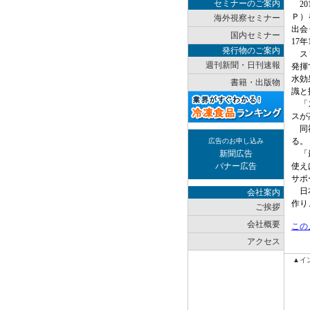
セミナーのご案内
20
Ｐ）
海外視察セミナー
出会
国内セミナー
17
発行物のご案内
スリ
週刊新聞・日刊速報
発揮
水効
書籍・出版物
識と
「ス
スが
同社
る。
広告のお申し込み
新聞広告
「最
バナー広告
使え
サポ
日本
会社案内
作り
ご挨拶
会社概要
この
アクセス
▲イ