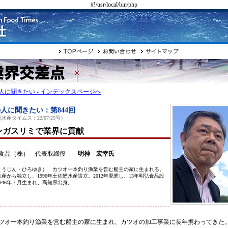
#!/usr/local/bin/php
人に聞きたい - インデックスページへ
人に聞きたい：第844回
水産タイムス：22/07/25号）
ンガスリミで業界に貢献
食品（株） 代表取締役
明神 宏幸氏
ょうじん・ひろゆき） カツオ一本釣り漁業を営む船主の家に生まれる。
産から独立し、1996年土佐鰹水産設立。2012年廃業し、13年明弘食品設
946年７月生まれ、高知県出身。
オ一本釣り漁業を営む船主の家に生まれ、カツオの加工事業に長年携わってきた