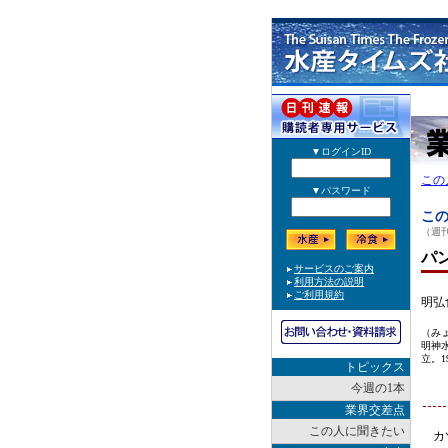
この
この
（週刊
パ
明弘
（み
明神水
立。1
トピックス
今週の1本
業界交差点
この人に聞きたい
カツ