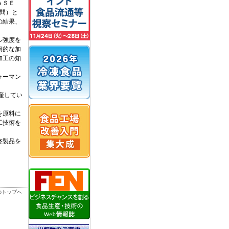
ＡＳＥ
仲間）と
の結果、
ル強度を
倒的な加
加工の知
ォーマン
産してい
を原料に
工技術を
終製品を
のトップへ