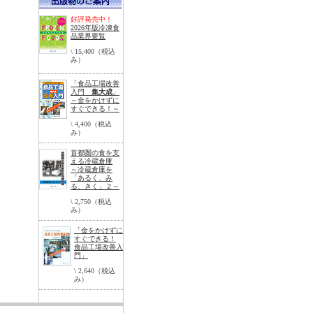
好評発売中！
2026年版冷凍食
品業界要覧
\ 15,400（税込
み）
「食品工場改善
入門
集大成
」
～金をかけずに
すぐできる！～
\ 4,400（税込
み）
首都圏の食を支
える冷蔵倉庫
～冷蔵倉庫を
「あるく、み
る、きく」２～
\ 2,750（税込
み）
「金をかけずに
すぐできる！
食品工場改善入
門」
\ 2,640（税込
み）