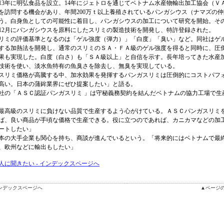
13年に明弘食品を設立。14年にジェトロを通じてベトナム水産物輸出加工協会（Ｖ
を訪問する機会があり、年間200万ｔ以上養殖されているパンガシウス（ナマズの
う。白身魚としての可能性に着目し、パンガシウスの加工について研究を開始。そ
年12月にパンガシウスを原料にしたスリミの製造技術を開発し、特許登録された。
ミの評価基準となるのは「ゲル強度（弾力）」「白度」「臭い」など。同社はゲ
する加熱法を開発し、通常のスリミのＳＡ・ＦＡ級のゲル強度を得ると同時に、圧
果も実現した。白度（白さ）も「ＳＡ級以上」と自信を示す。長年培ってきた水産
技術を使い、淡水魚特有の魚臭さを除去し、無臭を実現している。
リミ価格が高騰する中、加水効果を発揮するパンガスリミは圧倒的にコストパフ
高い。日本の蒲鉾業界にぜひ提案したい」と語る。
の「ＡＳＣ認証パンガスリミ 」は守秘義務契約を結んだベトナムの協力工場で生
高級のスリミに負けない品質で生産するよう心がけている。ＡＳＣパンガスリミ
ば、良い商品が手頃な価格で生産できる。役に立つのであれば、カニカマなどの加
ートしたい」
の大手企業も関心を持ち、商談が進んでいるという。「将来的にはベトナムで最
、欧州などに輸出もしたい」
人に聞きたい - インデックスページへ
ンデックスページへ
▲ページ