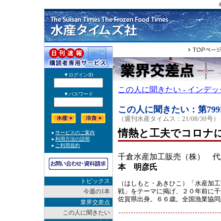
この人に聞きたい - インデ
この人に聞きたい：第799
（週刊水産タイムス：21/08/30号）
情熱と工夫でコロナ
千倉水産加工販売（株） 代
本 明彦氏
トピックス
（はしもと・あきひこ）「水産加工
戦」をテーマに掲げ、２０年前に千
今週の1本
佐賀県出身。６６歳。全国漁業協同
業界交差点
この人に聞きたい