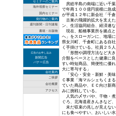
セミナーのご案内
房総半島の南端に近い千葉
海外視察セミナー
で年商１００億円規模に急成
国内セミナー
が平成１２年に新会社「千倉
発行物のご案内
古巣の飛躍的拡大を支えた
週刊新聞・日刊速報
ン、生活協同組合、経済連な
現在、船橋事業所を拠点と
書籍・出版物
へ」をスローガンに、地場に
県女川町、千倉町にある自社
く手掛けている。社員２５人
「形態や調理方法など大き
広告のお申し込み
新聞広告
介類をベースとした健康に良
バナー広告
すい時短商品、簡便性に優れ
大に寄与する」
会社案内
「安心・安全・新鮮・美味
ご挨拶
Ｃ事業「海マルシェちくまる
会社概要
ていた商品や、ＥＣ向け新商
アクセス
みに挑戦している。
人気の〆サバや、干物・煮
ぐろ、北海道産きんきなど、
未だ収束の兆しが見えない
にも食べやすい、おいしい水