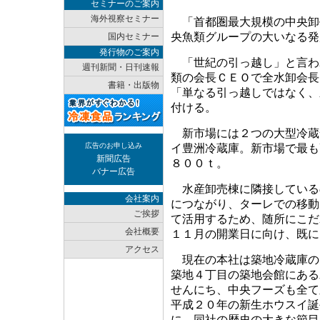
セミナーのご案内
海外視察セミナー
「首都圏最大規模の中央卸
央魚類グループの大いなる発
国内セミナー
発行物のご案内
「世紀の引っ越し」と言わ
週刊新聞・日刊速報
類の会長ＣＥＯで全水卸会長
書籍・出版物
「単なる引っ越しではなく、
付ける。
新市場には２つの大型冷蔵
広告のお申し込み
イ豊洲冷蔵庫。新市場で最も
新聞広告
８００ｔ。
バナー広告
水産卸売棟に隣接している
会社案内
につながり、ターレでの移動
ご挨拶
て活用するため、随所にこだ
会社概要
１１月の開業日に向け、既に
アクセス
現在の本社は築地冷蔵庫の
築地４丁目の築地会館にある
せんにち、中央フーズも全て
平成２０年の新生ホウスイ誕
に、同社の歴史の大きな節目