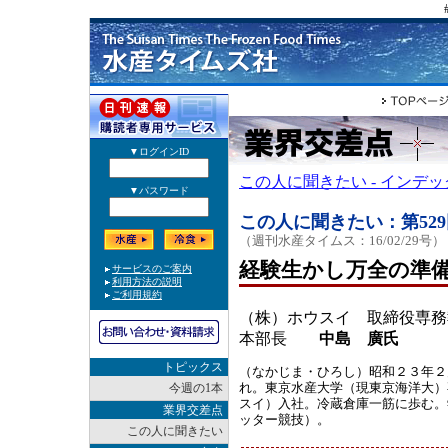
この人に聞きたい - インデ
この人に聞きたい：第529
（週刊水産タイムス：16/02/29号）
経験生かし万全の準
（株）ホウスイ 取締役専務
本部長
中島 廣氏
トピックス
（なかじま・ひろし）昭和２３年２
れ。東京水産大学（現東京海洋大）
今週の1本
スイ）入社。冷蔵倉庫一筋に歩む。
業界交差点
ッター競技）。
この人に聞きたい