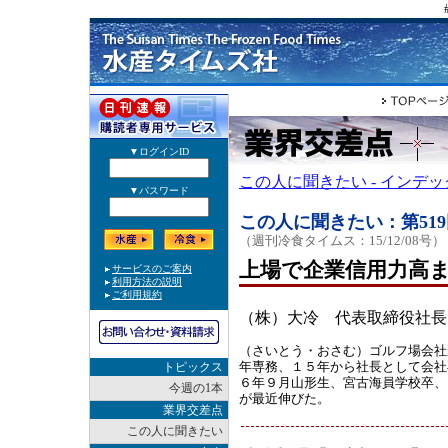
この人に聞きたい - インデ
この人に聞きたい：第519
（週刊冷食タイムス：15/12/08号）
上場で企業信用力高
（株）大冷 代表取締役社長
（さいとう・おさむ）ゴルフ場会社
年専務、１５年から社長として会社
トピックス
６年９月山形生、宮古海員学校卒、
今週の1本
が最近伸びた。
業界交差点
この人に聞きたい