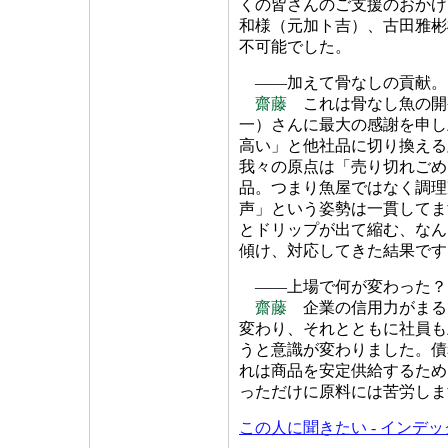
くの皆さんのご支援のおかげ
和様（元加ト吉）、古田雅彬
不可能でした。
――加えて骨なしの貢献。
齋藤
これは骨なし魚の開
一）さんに最大の感謝を申し
高い」と他社品に切り換える
我々の原点は「売り切れごめ
品。つまり魚屋ではなく調理
声」という姿勢は一貫してま
とドリップが出て縮む、なん
傾け、対応してきた結果です
――上場で何が変わった？
齋藤
企業の信用力がまる
変わり、それとともに社員も
うと意識が変わりました。債
れは商品を安定供給するため
っただけに原料には苦労しま
この人に聞きたい - インデ