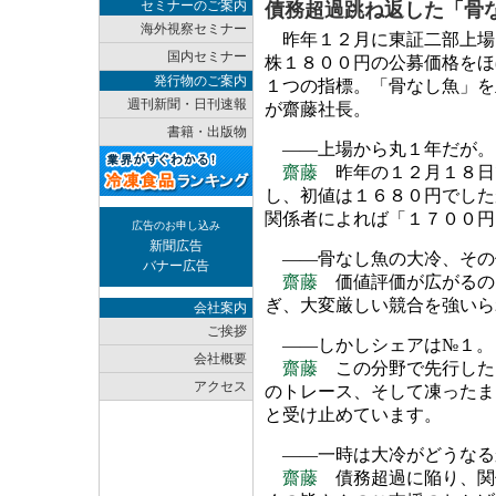
セミナーのご案内
債務超過跳ね返した「骨
海外視察セミナー
昨年１２月に東証二部上場
国内セミナー
株１８００円の公募価格をほ
発行物のご案内
１つの指標。「骨なし魚」を
週刊新聞・日刊速報
が齋藤社長。
書籍・出版物
――上場から丸１年だが。
齋藤
昨年の１２月１８日
し、初値は１６８０円でした
関係者によれば「１７００円
広告のお申し込み
新聞広告
――骨なし魚の大冷、その
バナー広告
齋藤
価値評価が広がるの
ぎ、大変厳しい競合を強いら
会社案内
ご挨拶
――しかしシェアは№１。
会社概要
齋藤
この分野で先行した
アクセス
のトレース、そして凍ったま
と受け止めています。
――一時は大冷がどうなる
齋藤
債務超過に陥り、関