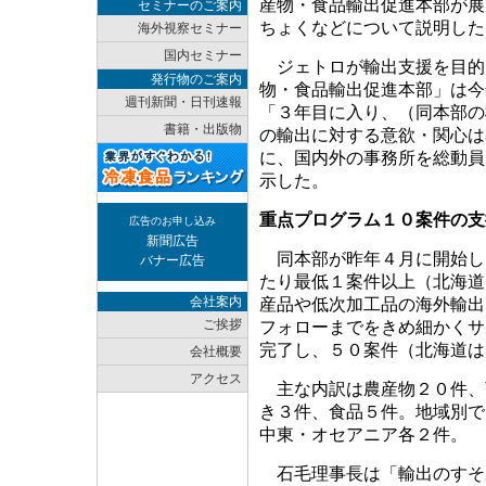
産物・食品輸出促進本部が展
セミナーのご案内
ちょくなどについて説明した
海外視察セミナー
国内セミナー
ジェトロが輸出支援を目的
発行物のご案内
物・食品輸出促進本部」は今
週刊新聞・日刊速報
「３年目に入り、（同本部の
書籍・出版物
の輸出に対する意欲・関心は
に、国内外の事務所を総動員
示した。
重点プログラム１０案件の支
広告のお申し込み
新聞広告
同本部が昨年４月に開始し
バナー広告
たり最低１案件以上（北海道
会社案内
産品や低次加工品の海外輸出
ご挨拶
フォローまでをきめ細かくサ
完了し、５０案件（北海道は
会社概要
アクセス
主な内訳は農産物２０件、
き３件、食品５件。地域別で
中東・オセアニア各２件。
石毛理事長は「輸出のすそ