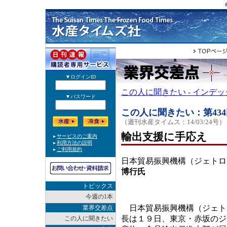
この人に聞きたい - インデ
この人に聞きたい：第434
（週刊水産タイムス：14/03/24号）
輸出支援に手応え
日本貿易振興機構（ジェトロ
博行氏
トピックス
今週の1本
日本貿易振興機構（ジェト
業界交差点
長は１９日、東京・赤坂のジ
この人に聞きたい