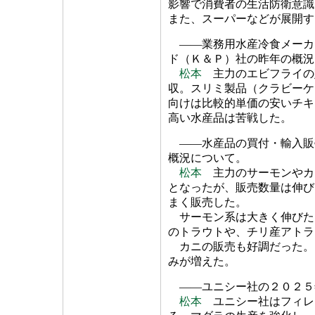
影響で消費者の生活防衛意識
また、スーパーなどが展開す
――業務用水産冷食メーカ
ド（Ｋ＆Ｐ）社の昨年の概況
松本
主力のエビフライの
収。スリミ製品（クラビーケ
向けは比較的単価の安いチキ
高い水産品は苦戦した。
――水産品の買付・輸入販
概況について。
松本
主力のサーモンやカ
となったが、販売数量は伸び
まく販売した。
サーモン系は大きく伸びた
のトラウトや、チリ産アトラ
カニの販売も好調だった。
みが増えた。
――ユニシー社の２０２５
松本
ユニシー社はフィレ