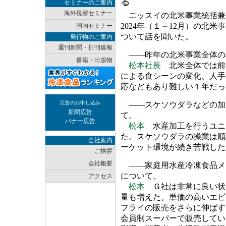
る
セミナーのご案内
海外視察セミナー
ニッスイの北米事業統括兼
2024年（１～12月）の北
国内セミナー
ついて話を聞いた。
発行物のご案内
週刊新聞・日刊速報
――昨年の北米事業全体の
書籍・出版物
松本社長
北米全体では前
による食シーンの変化、人手
応などもあり難しい１年だっ
広告のお申し込み
――スケソウダラなどの加
新聞広告
て。
バナー広告
松本
水産加工を行うユニ
た。スケソウダラの操業は順
会社案内
ーケット環境が続き苦戦した
ご挨拶
会社概要
――家庭用水産冷凍食品メ
について。
アクセス
松本
Ｇ社は非常に良い状
量も増えた。単価の高いエビ
フライの販売をさらに伸ばす
会員制スーパーで販売してい