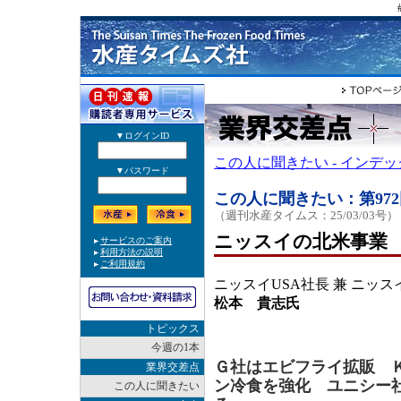
この人に聞きたい - インデ
この人に聞きたい：第972
（週刊水産タイムス：25/03/03号）
ニッスイの北米事業
ニッスイUSA社長 兼 ニッ
松本 貴志氏
トピックス
今週の1本
Ｇ社はエビフライ拡販 
業界交差点
ン冷食を強化 ユニシー
この人に聞きたい