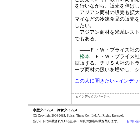
を行いながら、販売を伸ばし
アジアン商材の販売も拡大
マイなどの冷凍食品の販売を
したい。
アジアン商材を米系レスト
でもある。
――Ｆ・Ｗ・ブライス社の2
松本
Ｆ・Ｗ・ブライス社
拡販する。チリＳＡ社のトラ
ープ商材の扱いを増やし、シ
この人に聞きたい - インデ
▲インデックスページへ
水産タイムス 冷食タイムス
(C) Copyright 2004-2015, Suisan Times Co., Ltd. All Rights Reserved.
当サイトに掲載されている記事・写真の無断転載を禁じます。
お問い合