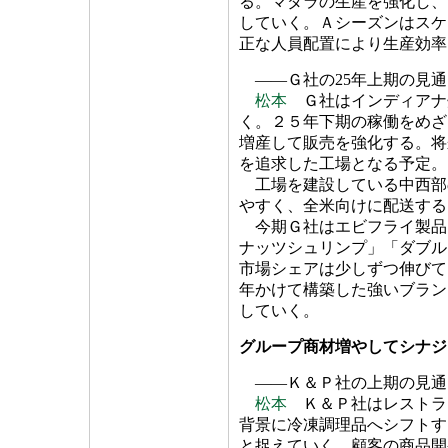
る。マダラの生産を強化し、
していく。Ａシーズンはスケ
正な人員配置により生産効率
――Ｇ社の25年上期の見通
松本
Ｇ社はインディアナ
く。２５年下期の稼働をめざ
増産して販売を強化する。将
を追求した工場となる予定。
工場を建設している中西部
やすく、全米向けに配送する
今期Ｇ社はエビフライ製品
ナッツシュリンプ」「ダブル
市場シェアは少しずつ伸びて
年かけて構築した強いブラン
していく。
グループ商材増やしてシナジ
――Ｋ＆Ｐ社の上期の見通
松本
Ｋ＆Ｐ社はレストラ
背景に冷凍調理品へシフトす
と捉えていく。顧客の商品開