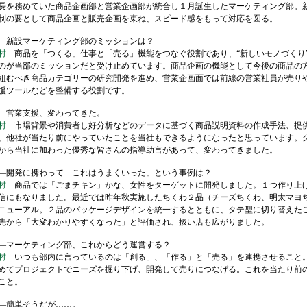
を務めていた商品企画部と営業企画部が統合し１月誕生したマーケティング部。
制の要として商品企画と販売企画を束ね、スピード感をもって対応を図る。
新設マーケティング部のミッションは？
村
商品を「つくる」仕事と「売る」機能をつなぐ役割であり、“新しいモノづくり
のが当部のミッションだと受け止めています。商品企画の機能として今後の商品の
組むべき商品カテゴリーの研究開発を進め、営業企画面では前線の営業社員が売り
援ツールなどを整備する役割です。
営業支援、変わってきた。
村
市場背景や消費者し好分析などのデータに基づく商品説明資料の作成手法、提
、他社が当たり前にやっていたことを当社もできるようになったと思っています。
から当社に加わった優秀な皆さんの指導助言があって、変わってきました。
開発に携わって「これはうまくいった」という事例は？
村
商品では「ごまチキン」かな、女性をターゲットに開発しました。１つ作り上
信にもなりました。最近では昨年秋実施したちくわ２品（チーズちくわ、明太マヨ
ニューアル。２品のパッケージデザインを統一するとともに、タテ型に切り替えた
先から「大変わかりやすくなった」と評価され、扱い店も広がりました。
マーケティング部、これからどう運営する？
村
いつも部内に言っているのは「創る」、「作る」と「売る」を連携させること
めてプロジェクトでニーズを掘り下げ、開発して売りにつなげる。これを当たり前
こと。
簡単そうだが……。