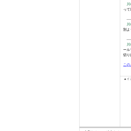
川
って
――
川
別よ
――
川
ール
切り
この
▲イ