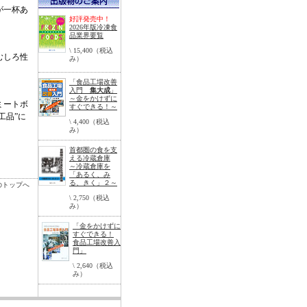
が一杯あ
好評発売中！
2026年版冷凍食
品業界要覧
\ 15,400（税込
むしろ性
み）
「食品工場改善
入門
集大成
」
～金をかけずに
ミートボ
すぐできる！～
工品”に
\ 4,400（税込
み）
首都圏の食を支
える冷蔵倉庫
～冷蔵倉庫を
「あるく、み
る、きく」２～
のトップへ
\ 2,750（税込
み）
「金をかけずに
すぐできる！
食品工場改善入
門」
\ 2,640（税込
み）