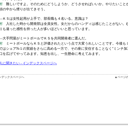
村
難しいですよ。そのためにどうしようか、どうさせればいいか。やりたいこと
頭の中から煙りが出てきそう。
ＫＳは女性起用が上手で、部長職も４名いる。意識は？
村
入社した時から開発部は全員女性。女だからのハンディは感じたことがない。
りも違った感性を持った人が多いほどいいと思っています。
大手問屋がミートボールでＫＳを共同開発者に選んだ。
村
ミートボールならＫＳと評価されたという点で大変うれしいことです。今後も
ではシェア№１の実績をさらに高める一方で、その座に安住することなく“ミンチ加
口を広げてやってみます。知恵を出し、一生懸命に考えてみます。
人に聞きたい - インデックスページへ
ンデックスページへ
▲ページ