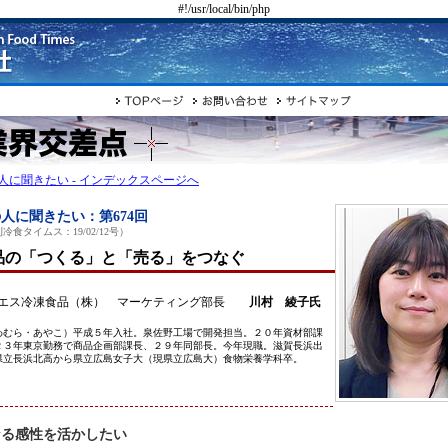
#!/usr/local/bin/php
人に聞きたい - インデックスページへ
人に聞きたい：第674回
冷食タイムス：19/02/12号）
品の「つくる」と「売る」をつなぐ
エス冷凍食品（株） マーケティング部長
川村 綾子氏
わむら・あやこ）平成５年入社。泉佐野工場で開発担当。２０年資材部課
２３年東京勤務で商品企画部課長、２９年同部長。今年現職。滋賀長浜出
県立長浜北高から県立広島女子大（現県立広島大）食物栄養学科卒。
なる感性を活かしたい