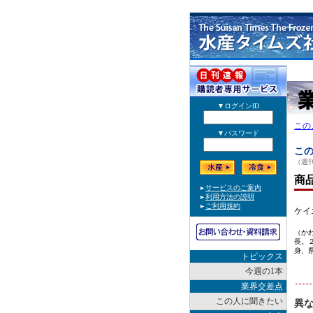
この
この
（週刊
商
ケイ
（か
長。
身、
トピックス
今週の1本
業界交差点
この人に聞きたい
異