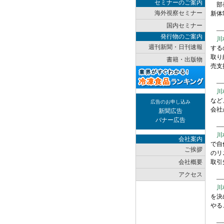
セミナーのご案内
部長
海外視察セミナー
新体
国内セミナー
――
発行物のご案内
川
週刊新聞・日刊速報
する
取り
書籍・出版物
売支
――
川
など
広告のお申し込み
会社
新聞広告
バナー広告
――
川
会社案内
で自
ご挨拶
のリ
会社概要
取引
アクセス
――
川
を決
やる
――