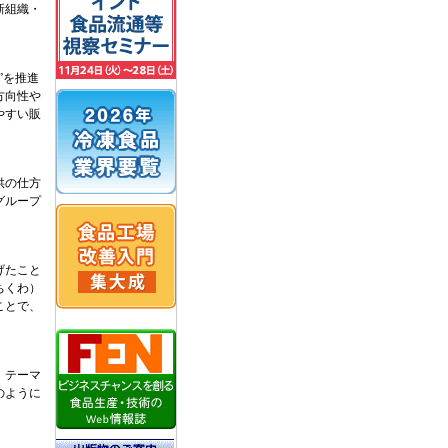
新組織・
”を推進
方向性や
やすい販
供の仕方
グループ
げたこと
ちくわ）
ことで、
。テーマ
のように