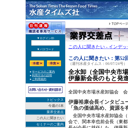
この人に聞きたい - インデ
この人に聞きたい：第52
（週刊水産タイムス：06/07/24号）
全水卸（全国中央市
伊藤新会長のもと発
全国中央市場水産卸協会 会
トピックス
伊藤裕康会長インタビュ
今週の1本
「魚の価値高め、資源を
業界交差点
全国中央市場水産卸協会（
この人に聞きたい
会で、関本幸也前会長（東都
セミナーのご案内
長が会長に就任した。伊藤新