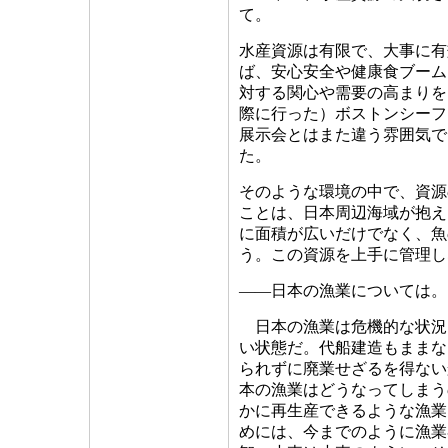
て。
水産資源は有限で、大事に有
ば、安心安全や健康食ブーム
対する関心や需要の高まりを
際に行った）ボストンシーフ
展示会とはまた違う雰囲気で
た。
そのような環境の中で、資源
ことは、日本周辺海域が抱え
に面積が広いだけでなく、魚
う。この資源を上手に管理し
――日本の漁業については。
日本の漁業は危機的な状況
い状態だ。代船建造もままな
られずに廃業せざるを得ない
本の漁業はどうなってしまう
かに再生産できるような漁業
めには、今までのように漁業