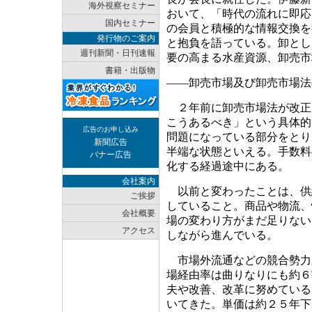
海外視察セミナー
おいて、「時代の流れに即応
国内セミナー
の会員と積極的な情報交換を
発行物のご案内
と抱負を語っている。卸とし
週刊新聞・日刊速報
要の高まる水産資源、卸売市
書籍・出版物
――卸売市場及び卸売市場法
２年前に卸売市場法が改正
こうあるべき」という具体的
広告のお申し込み
問題になっている部分をとり
新聞広告
半端な状態といえる。手数料
バナー広告
化する経過途中にある。
会社案内
以前と変わったことは、供
ご挨拶
していること。商品や物流、
会社概要
場の変わり方がまだ足りない
アクセス
しながら進んでいる。
市場外流通などの競合勢力
場経由率は曲りなりにも約６
夫や改善、改革に努めている
いてきた。単価は約２５年下