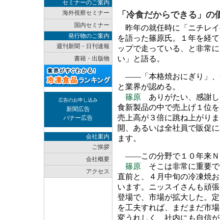
セミナーのご案内
海外視察セミナー
「冷食だからできる」の
国内セミナー
昨年の就任時に「ニチレイ
発行物のご案内
を語った篠原氏。１年を経て
週刊新聞・日刊速報
ップで走っている、と非常に
い」と語る。
書籍・出版物
――「本格焼おにぎり」、
と業界が認める。
篠原
ありがたい、感謝し
広告のお申し込み
食新製品の中で売上げ１位を
新聞広告
売上高が３倍に跳ね上がりま
バナー広告
開、あるいは全社員で販促に
会社案内
ます。
ご挨拶
――この分野で１０年来Ｎ
会社概要
篠原
そこは非常に重要で
アクセス
直前と、４月中旬の冷凍焼お
います。ニッスイさんも頑張
登場で、市場が拡大した。定
を工夫すれば、まだまだ市場
変うれしく、社内にも自信が