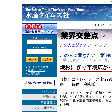
この人に聞きたい - インデ
この人に聞きたい：第440
（週刊冷食タイムス：14/05/13号）
焼おにぎり市場広が
（株）ニチレイフーズ 執行
長
篠原 利和氏
トピックス
（しのはら・としかず）昭和６１年
炒飯などの開発を経てニチレイ・ア
今週の1本
部長から昨年家庭用事業部長。東大
業界交差点
京中野生。
この人に聞きたい