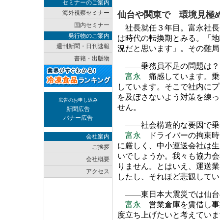
セミナーのご案内
海外視察セミナー
仙台や関東で 環境見極
国内セミナー
社長就任３年目。富永社長
発行物のご案内
は時代の転換期とみる。「地
週刊新聞・日刊速報
況だと思います」。その難局
書籍・出版物
――乗務員不足の問題は？
富永
痛感しています。乗
しています。そこで社内にプ
を及ぼさないよう対策を練っ
広告のお申し込み
せん。
新聞広告
バナー広告
――社会構造的な要因で乗
富永
ドライバーの拘束時
会社案内
に厳しく、中小運送会社は生
ご挨拶
いでしょうか。我々も協力会
会社概要
りません。とはいえ、運送業
アクセス
したし、それほど悲観してい
――東日本大震災では仙台
富永
営業倉庫を賃借し事
度立ち上げたいと考えていま