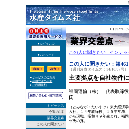
この人に聞きたい - インデ
この人に聞きたい：第461
（週刊冷食タイムス：14/10/07号）
主要拠点を自社物件
福岡運輸（株） 代表取締役
氏
トピックス
（とみなが・たいすけ）東大経済学
入社。１４年取締役、１９年常務、
今週の1本
から現職。昭和４９年生まれ。福岡
業界交差点
ヅ氏の孫。
この人に聞きたい