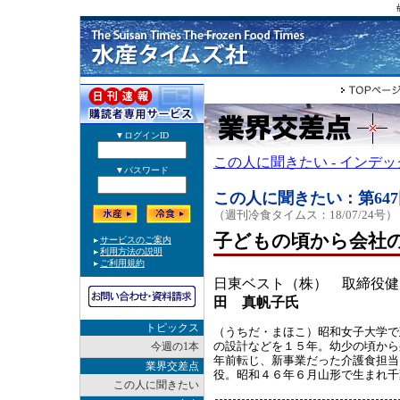
この人に聞きたい - インデ
この人に聞きたい：第647
（週刊冷食タイムス：18/07/24号）
子どもの頃から会社
日東ベスト（株） 取締役健
田 真帆子氏
トピックス
（うちだ・まほこ）昭和女子大学で
の設計などを１５年。幼少の頃から
今週の1本
年前転じ、新事業だった介護食担当
業界交差点
役。昭和４６年６月山形で生まれ千
この人に聞きたい