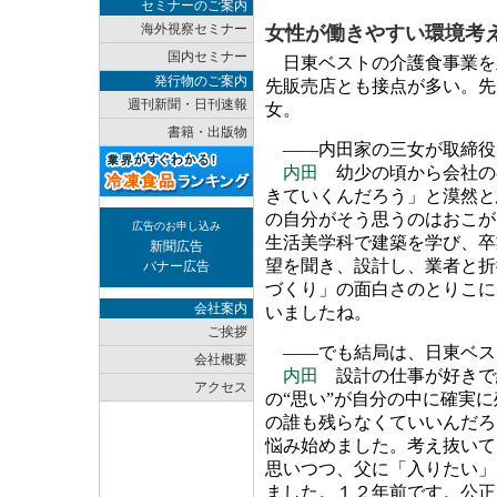
セミナーのご案内
海外視察セミナー
女性が働きやすい環境考
国内セミナー
日東ベストの介護食事業を
発行物のご案内
先販売店とも接点が多い。先
週刊新聞・日刊速報
女。
書籍・出版物
――内田家の三女が取締役
内田
幼少の頃から会社の
きていくんだろう」と漠然と
の自分がそう思うのはおこが
広告のお申し込み
生活美学科で建築を学び、卒
新聞広告
望を聞き、設計し、業者と折
バナー広告
づくり」の面白さのとりこに
会社案内
いましたね。
ご挨拶
――でも結局は、日東ベス
会社概要
内田
設計の仕事が好きで
アクセス
の“思い”が自分の中に確実
の誰も残らなくていいんだろ
悩み始めました。考え抜いて
思いつつ、父に「入りたい」
ました。１２年前です。公正