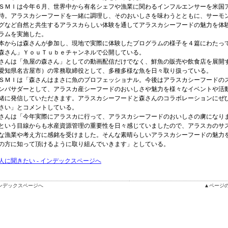
ＭＩは今年６月、世界中から有名シェフや漁業に関わるインフルエンサーを米国
待。アラスカシーフードを一緒に調理し、そのおいしさを味わうとともに、サーモ
グなど自然と共生するアラスカらしい体験を通してアラスカシーフードの魅力を体
ラムを実施した。
からは森さんが参加し、現地で実際に体験したプログラムの様子を４篇にわたっ
森さん」ＹｏｕＴｕｂｅチャンネルで公開している。
んは「魚屋の森さん」としての動画配信だけでなく、鮮魚の販売や飲食店を展開
愛知県名古屋市）の常務取締役として、多種多様な魚を日々取り扱っている。
ＭＩは「森さんはまさに魚のプロフェッショナル。今後はアラスカシーフードの
ンバサダーとして、アラスカ産シーフードのおいしさや魅力を様々なイベントや活
緒に発信していただきます。アラスカシーフードと森さんのコラボレーションにぜ
さい」とコメントしている。
んは「今年実際にアラスカに行って、アラスカシーフードのおいしさの虜になり
という目線からも水産資源管理の重要性を日々感じていましたので、アラスカのサ
な漁業や考え方に感銘を受けました。そんな素晴らしいアラスカシーフードの魅力
の方に知って頂けるように取り組んでいきます」としている。
人に聞きたい - インデックスページへ
ンデックスページへ
▲ページ