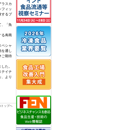
アラスカ
ンフィッ
験するプ
て、「魚
する寿商
スペシャ
動を通し
ひご期待
ました。
ステイナ
を、より
のトップへ