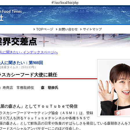
#!/usr/local/bin/php
人に聞きたい - インデックスページへ
人に聞きたい：第908回
水産タイムス：23/11/13号）
ラスカシーフード大使に就任
）寿商店 常務取締役
森 朝奈氏
魚屋の森さん」としてＹｏｕＴｕｂｅで発信
スカシーフードマーケティング協会（ＡＳＭＩ）は、登録
３０万人を誇るＹｏｕＴｕｂｅチャンネルや各種ＳＮＳで
屋の森さん」として鮮魚店の日常や魚食のすばらしさを発信している森朝奈さんを
フードスペシャルアンバサダーにこのほど任命した。