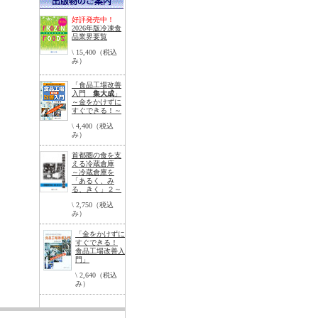
好評発売中！
2026年版冷凍食
品業界要覧
\ 15,400（税込
み）
「食品工場改善
入門
集大成
」
～金をかけずに
すぐできる！～
\ 4,400（税込
み）
首都圏の食を支
える冷蔵倉庫
～冷蔵倉庫を
「あるく、み
る、きく」２～
\ 2,750（税込
み）
「金をかけずに
すぐできる！
食品工場改善入
門」
\ 2,640（税込
み）