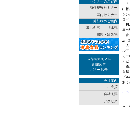
セミナーのご案内
ＡＳ
海外視察セミナー
に招
シン
国内セミナー
ログ
発行物のご案内
日本
週刊新聞・日刊速報
屋の
書籍・出版物
森さ
店（
ＡＳ
ルア
て一
広告のお申し込み
くだ
新聞広告
森さ
バナー広告
魚屋
ブル
会社案内
多く
ご挨拶
この
会社概要
アクセス
▲イ