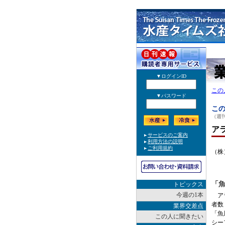
この
この
（週刊
ア
（株
「
トピックス
今週の1本
アラ
者数
業界交差点
「魚
この人に聞きたい
シー