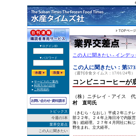
この人に聞きたい - インデ
この人に聞きたい：第573
（週刊冷食タイムス：17/01/24号）
コンビニコーヒーが
（株）ニチレイ・アイス 代
村 直司氏
トピックス
（きむら・なおし）平成２年ニチレ
部２２年。２４年上海日冷で内販営
今週の1本
海）総経理。２７年４月同社に転じ
業界交差点
野生まれ、立大経卒。
この人に聞きたい