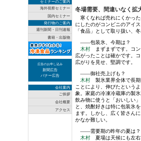
セミナーのご案内
海外視察セミナー
冬場需要、間違いなく拡
国内セミナー
寒くなれば売れにくかった
発行物のご案内
にしたのがコンビニのアイス
週刊新聞・日刊速報
「食品」として取り扱い、冬
書籍・出版物
――包装氷、今期は？
木村
まずまずです。コン
広がったことは確かです。コ
広がりを見せ、堅調です。
広告のお申し込み
新聞広告
――御社売上げも？
バナー広告
木村
製氷業界全体で長期
ことにより、伸びたというよ
会社案内
象。家庭の冷凍冷蔵庫の製氷
ご挨拶
飲み物に使うと「おいしい」
会社概要
と、焼酎好きは特に包装氷を
アクセス
ます。しかし、広く皆さんに
かなか難しい。
――需要期の昨年の夏は？
木村
夏場は天候にも左右