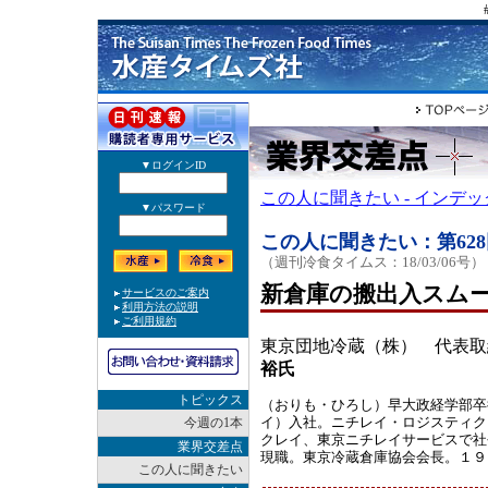
この人に聞きたい - インデ
この人に聞きたい：第628
（週刊冷食タイムス：18/03/06号）
新倉庫の搬出入スム
東京団地冷蔵（株） 代表取
裕氏
トピックス
（おりも・ひろし）早大政経学部卒
イ）入社。ニチレイ・ロジスティク
今週の1本
クレイ、東京ニチレイサービスで社
業界交差点
現職。東京冷蔵倉庫協会会長。１９
この人に聞きたい