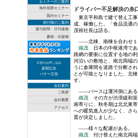
セミナーのご案内
海外視察セミナー
ドライバー不足解決の糸
国内セミナー
東京平和島で建て替え工事
発行物のご案内
成、稼働した。「食品流通の
週刊新聞・日刊速報
茂裕社長は語る。
書籍・出版物
――北棟、南棟を合わせ１
織茂
日本の中枢港湾であ
路網の要衝に位置する地の利
河沿いの敷地と、南北両端の
広告のお申し込み
うに倉庫間を道路で分断され
新聞広告
とが可能となりました。北棟
バナー広告
す。
会社案内
――バースは運河側にある
ご挨拶
織茂
その方が渋滞緩和策
会社概要
南寄りに、秋冬期は北北東寄
アクセス
への暖気進入が少なく、さら
置が決定しました。
――様々な配慮がある。
織茂
付け替えた南北両端