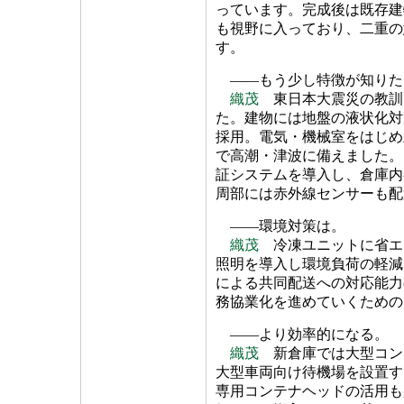
っています。完成後は既存建
も視野に入っており、二重の
す。
――もう少し特徴が知りた
織茂
東日本大震災の教訓
た。建物には地盤の液状化対
採用。電気・機械室をはじめ
で高潮・津波に備えました。
証システムを導入し、倉庫内
周部には赤外線センサーも配
――環境対策は。
織茂
冷凍ユニットに省エ
照明を導入し環境負荷の軽減
による共同配送への対応能力
務協業化を進めていくための
――より効率的になる。
織茂
新倉庫では大型コン
大型車両向け待機場を設置す
専用コンテナヘッドの活用も