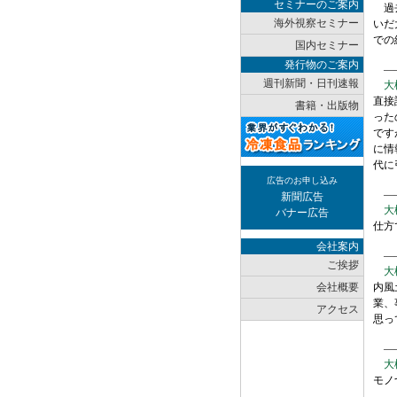
セミナーのご案内
過去
海外視察セミナー
いだ
での
国内セミナー
発行物のご案内
――
週刊新聞・日刊速報
大
直接
書籍・出版物
った
です
に情
代に
広告のお申し込み
―
新聞広告
大
バナー広告
仕方
会社案内
――
ご挨拶
大
会社概要
内風
業、
アクセス
思っ
――
大
モノ