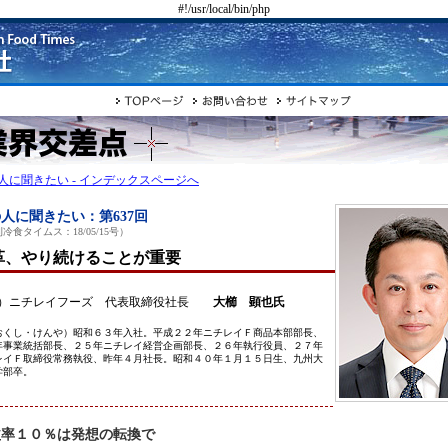
#!/usr/local/bin/php
人に聞きたい - インデックスページへ
人に聞きたい：第637回
冷食タイムス：18/05/15号）
革、やり続けることが重要
）ニチレイフーズ 代表取締役社長
大櫛 顕也氏
おくし・けんや）昭和６３年入社。平成２２年ニチレイＦ商品本部部長、
年事業統括部長、２５年ニチレイ経営企画部長、２６年執行役員、２７年
レイＦ取締役常務執役、昨年４月社長。昭和４０年１月１５日生、九州大
学部卒。
益率１０％は発想の転換で