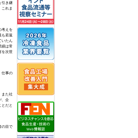
を引き継
。これま
の考えを
員も若返
ていたん
業績は常
何を次世
。仕事の
。また社
が、企
ことだと
者の目で