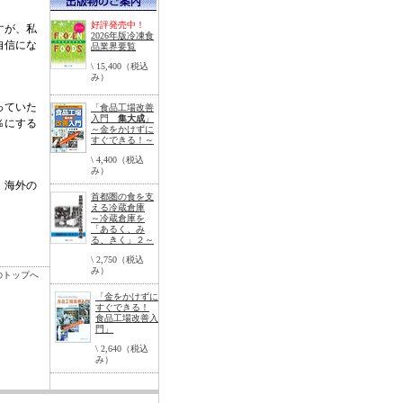
好評発売中！
すが、私
2026年版冷凍食
自信にな
品業界要覧
\ 15,400（税込
み）
っていた
「食品工場改善
入門
集大成
」
％にする
～金をかけずに
すぐできる！～
\ 4,400（税込
み）
。海外の
首都圏の食を支
える冷蔵倉庫
～冷蔵倉庫を
「あるく、み
る、きく」２～
\ 2,750（税込
み）
のトップへ
「金をかけずに
すぐできる！
食品工場改善入
門」
\ 2,640（税込
み）