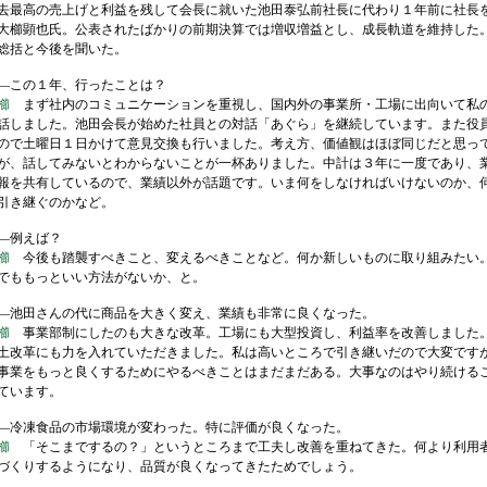
最高の売上げと利益を残して会長に就いた池田泰弘前社長に代わり１年前に社長
大櫛顕也氏。公表されたばかりの前期決算では増収増益とし、成長軌道を維持した
総括と今後を聞いた。
この１年、行ったことは？
櫛
まず社内のコミュニケーションを重視し、国内外の事業所・工場に出向いて私
話しました。池田会長が始めた社員との対話「あぐら」を継続しています。また役
ので土曜日１日かけて意見交換も行いました。考え方、価値観はほぼ同じだと思っ
が、話してみないとわからないことが一杯ありました。中計は３年に一度であり、
報を共有しているので、業績以外が話題です。いま何をしなければいけないのか、
引き継ぐのかなど。
―例えば？
櫛
今後も踏襲すべきこと、変えるべきことなど。何か新しいものに取り組みたい
でももっといい方法がないか、と。
池田さんの代に商品を大きく変え、業績も非常に良くなった。
櫛
事業部制にしたのも大きな改革。工場にも大型投資し、利益率を改善しました
土改革にも力を入れていただきました。私は高いところで引き継いだので大変です
事業をもっと良くするためにやるべきことはまだまだある。大事なのはやり続ける
ています。
冷凍食品の市場環境が変わった。特に評価が良くなった。
櫛
「そこまでするの？」というところまで工夫し改善を重ねてきた。何より利用
づくりするようになり、品質が良くなってきたためでしょう。