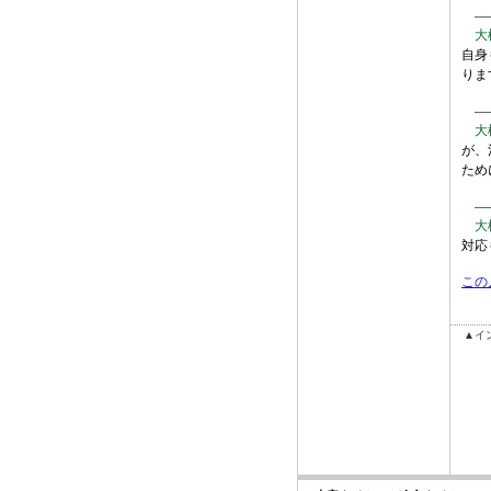
――
大
自身
りま
――
大
が、
ため
――
大
対応
この
▲イ