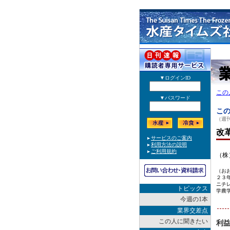
この
この
（週刊
改
（株
（お
２３
ニチ
トピックス
学農
今週の1本
業界交差点
この人に聞きたい
利