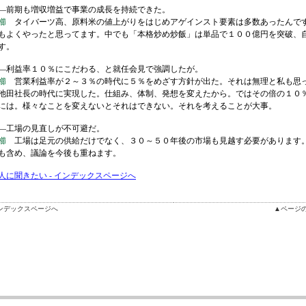
前期も増収増益で事業の成長を持続できた。
櫛
タイバーツ高、原料米の値上がりをはじめアゲインスト要素は多数あったんで
もよくやったと思ってます。中でも「本格炒め炒飯」は単品で１００億円を突破、
す。
利益率１０％にこだわる、と就任会見で強調したが。
櫛
営業利益率が２～３％の時代に５％をめざす方針が出た。それは無理と私も思
池田社長の時代に実現した。仕組み、体制、発想を変えたから。ではその倍の１０
には。様々なことを変えないとそれはできない。それを考えることが大事。
工場の見直しが不可避だ。
櫛
工場は足元の供給だけでなく、３０～５０年後の市場も見越す必要があります
も含め、議論を今後も重ねます。
人に聞きたい - インデックスページへ
ンデックスページへ
▲ページ