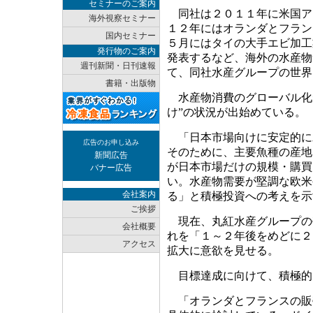
セミナーのご案内
同社は２０１１年に米国ア
海外視察セミナー
１２年にはオランダとフラン
国内セミナー
５月にはタイの大手エビ加工
発行物のご案内
発表するなど、海外の水産物
週刊新聞・日刊速報
て、同社水産グループの世界
書籍・出版物
水産物消費のグローバル化
け”の状況が出始めている。
「日本市場向けに安定的に
広告のお申し込み
そのために、主要魚種の産地
新聞広告
が日本市場だけの規模・購買
バナー広告
い。水産物需要が堅調な欧米
会社案内
る」と積極投資への考えを示
ご挨拶
現在、丸紅水産グループの
会社概要
れを「１～２年後をめどに２
アクセス
拡大に意欲を見せる。
目標達成に向けて、積極的
「オランダとフランスの販