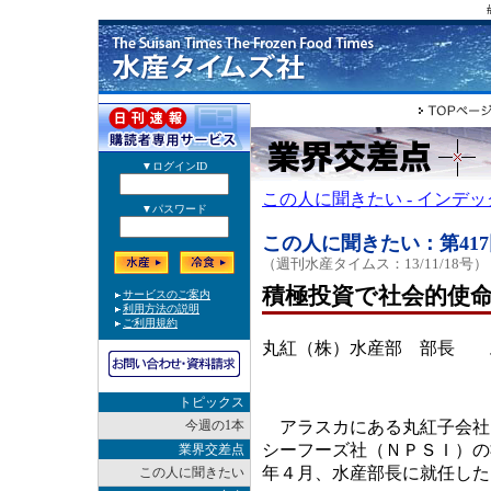
この人に聞きたい - インデ
この人に聞きたい：第417
（週刊水産タイムス：13/11/18号）
積極投資で社会的使
丸紅（株）水産部 部長
三
トピックス
今週の1本
アラスカにある丸紅子会社
シーフーズ社（ＮＰＳＩ）の
業界交差点
年４月、水産部長に就任した
この人に聞きたい