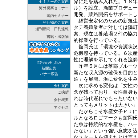
界に足を踏み入れた。１８年１２
セミナーのご案内
ル）を設立。漁業プロデュー
海外視察セミナー
開発、販路開拓をサポートし
国内セミナー
経営安定化のための新規生
発行物のご案内
タテ養殖業者に対しては隣町
週刊新聞・日刊速報
案。現在は養殖場２件の協力
書籍・出版物
的操業を行っている。
舘岡氏は「環境や資源状況
危機感を持っている。６次産
性に理解を示してくれる漁師
広告のお申し込み
昨年５月には落部ブルーツ
新聞広告
新たな収入源の確保を目的と
バナー広告
泊」を展開。浜に変化を生み
次に求める変化は「女性の
会社案内
念が残っており、女性自身も
ご挨拶
れは時代遅れでもったいない
会社概要
とってもメリットは大きい」
アクセス
だからこそ水産女子ＰＪに
ルとなるロゴマークも舘岡氏
た魚は持続的な水産を、ハー
たない」という強い意志を込
なスタートを迎えたとは言え