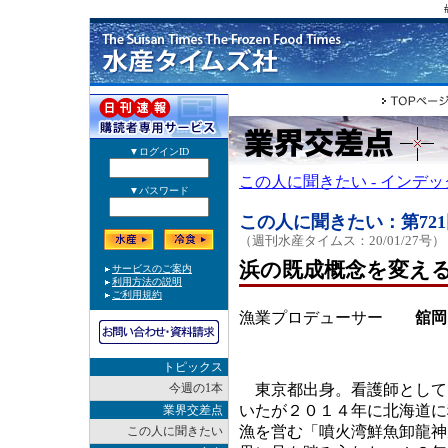
この人に聞きたい - インデ
この人に聞きたい：第721
（週刊水産タイムス：20/01/27号）
浜の既成概念を変え
漁業プロデューサー
舘岡 
トピックス
今週の1本
東京都出身。看護師として
いたが２０１４年に北海道に
業界交差点
漁を営む「噴火湾鮮魚卸龍神
この人に聞きたい