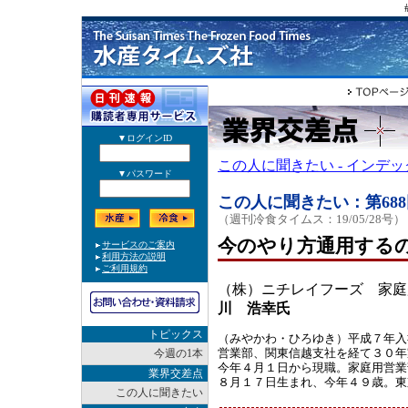
この人に聞きたい - インデ
この人に聞きたい：第688
（週刊冷食タイムス：19/05/28号）
今のやり方通用する
（株）ニチレイフーズ 家庭
川 浩幸氏
トピックス
（みやかわ・ひろゆき）平成７年入
営業部、関東信越支社を経て３０年
今週の1本
今年４月１日から現職。家庭用営業
業界交差点
８月１７日生まれ、今年４９歳。東
この人に聞きたい