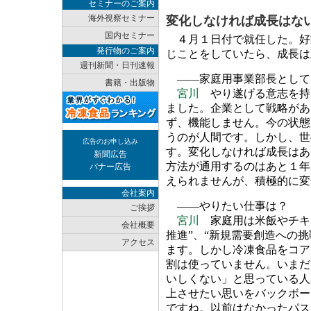
セミナーのご案内
海外視察セミナー
変化しなければ成長はな
国内セミナー
４月１日付で就任した。好
発行物のご案内
じことをしていたら、成長は
週刊新聞・日刊速報
――家庭用事業部長として
書籍・出版物
宮川
やり遂げる意志を持
ました。企業として戦略があ
ず、機能しません。今の状態
うのが人間です。しかし、世
広告のお申し込み
す。変化しなければ成長はあ
新聞広告
方法が通用するのはあと１年
バナー広告
えられませんが、積極的に変
会社案内
――やりたい仕事は？
ご挨拶
宮川
家庭用は米飯やチキ
会社概要
推進”、“新規需要創造への
アクセス
ます。しかし冷凍食品をコア
割は使っていません。いまだ
いしくない」と思っている人
上させたい思いをバックボー
ですね。以前はなかったパス