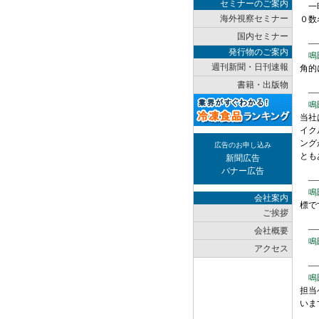
セミナーのご案内
一昨
海外視察セミナー
０数
国内セミナー
――
発行物のご案内
鳴
週刊新聞・日刊速報
角的
書籍・出版物
―
鳴
当社
イク
ング
広告のお申し込み
とも
新聞広告
バナー広告
――
鳴
会社案内
標で
ご挨拶
――
会社概要
鳴
アクセス
――
鳴
担当
いま