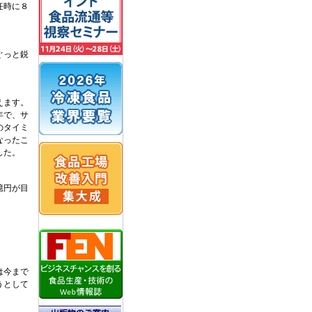
任時に８
ぐっと鋭
えます。
年で、サ
のタイミ
なったこ
した。
億円が目
は今まで
うとして