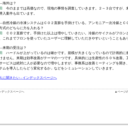
―海外は？
田
今のままでは高価なので、現地の事情を調査していきます。２～３台ですが、
導入案件も出ています。
自然冷媒の冷凍システムはＣＯ２直膨を手掛けている。アンモニア一次冷媒とＣ
方式のどちらに力を入れる？
田
ＣＯ２直膨です。手掛けた以上は増やしていきたい。冷媒のサイクルがフロン
、これまでフロンを使っていたユーザーに理解していただきやすいということもあ
来期の受注は？
田
ハードルが上がっているのは確かです。規模が大きくなっているので計画的に
けません。来期は効率改善がテーマの一つです。具体的には生産性の５０％改善。
サービスは絶対に人が必要なので増やしますが、事務系は改善ミーティングを開き
テムを導入したらどう変化するか」などをシミュレーションしていきます。
人に聞きたい - インデックスページへ
ンデックスページへ
▲ページ