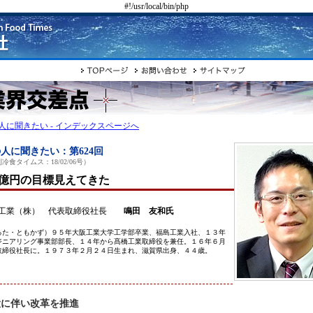
#!/usr/local/bin/php
人に聞きたい - インデックスページへ
人に聞きたい：第624回
冷食タイムス：18/02/06号）
00億円の目標見えてきた
工業（株） 代表取締役社長
鳴田 友和氏
るた・ともかず）９５年大阪工業大学工学部卒業、福島工業入社、１３年
ジニアリング事業部部長、１４年から髙橋工業取締役を兼任。１６年６月
取締役社長に。１９７３年２月２４日生まれ、滋賀県出身、４４歳。
大に伴い改革を推進