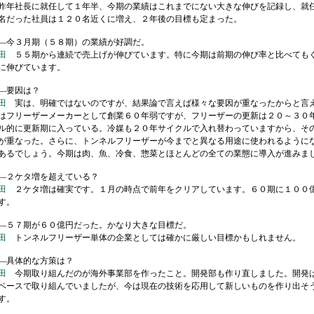
年社長に就任して１年半、今期の業績はこれまでにない大きな伸びを記録し、就
名だった社員は１２０名近くに増え、２年後の目標も定まった。
今３月期（５８期）の業績が好調だ。
田
５５期から連続で売上げが伸びています。特に今期は前期の伸び率と比べても
に伸びています。
―要因は？
田
実は、明確ではないのですが、結果論で言えば様々な要因が重なったからと言
はフリーザーメーカーとして創業６０年弱ですが、フリーザーの更新は２０～３０
ル的に更新期に入っている。冷媒も２０年サイクルで入れ替わっていますから、そ
が重なった。さらに、トンネルフリーザーが今までと異なる用途に使われるように
あるでしょう。今期は肉、魚、冷食、惣菜とほとんどの全ての業態に導入が進みま
２ケタ増を超えている？
田
２ケタ増は確実です。１月の時点で前年をクリアしています。６０期に１００
す。
５７期が６０億円だった。かなり大きな目標だ。
田
トンネルフリーザー単体の企業としては確かに厳しい目標かもしれません。
具体的な方策は？
田
今期取り組んだのが海外事業部を作ったこと。開発部も作り直しました。開発
ベースで取り組んでいましたが、今は現在の技術を応用して新しいものを作り出そ
す。