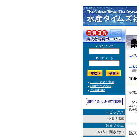
この
この
（週刊
1
髙橋
（な
エン
代表
トピックス
今週の1本
業界交差点
この人に聞きたい
拡