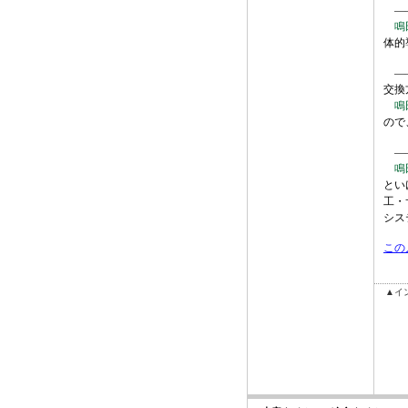
―
鳴
体的
――
交換
鳴
ので
――
鳴
とい
工・
シス
この
▲イ