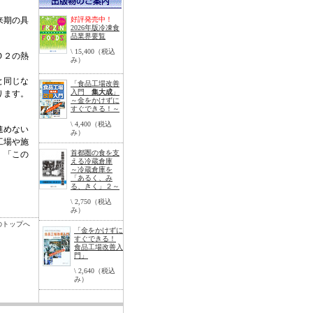
来期の具
好評発売中！
2026年版冷凍食
品業界要覧
\ 15,400（税込
Ｏ２の熱
み）
と同じな
「食品工場改善
入門
集大成
」
ります。
～金をかけずに
すぐできる！～
\ 4,400（税込
進めない
み）
工場や施
首都圏の食を支
、「この
える冷蔵倉庫
～冷蔵倉庫を
「あるく、み
る、きく」２～
\ 2,750（税込
み）
のトップへ
「金をかけずに
すぐできる！
食品工場改善入
門」
\ 2,640（税込
み）