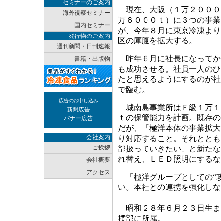
セミナーのご案内
現在、大阪（１万２０００
海外視察セミナー
万６０００ｔ）に３つの事業
国内セミナー
が、今年８月に東京冷凍より
発行物のご案内
区の庫腹を拡大する。
週刊新聞・日刊速報
昨年６月に社長になってか
書籍・出版物
も成功させる。社員一人のひ
たと思えるようにするのが社
で臨む。
広告のお申し込み
城南島事業所はＦ級１万１
新聞広告
ｔの保管能力を計画。既存の
バナー広告
だが、「極洋本体の事業拡大
会社案内
り対応すること。それととも
ご挨拶
部扱っていきたい」と新たな
れ替え、ＬＥＤ照明にするな
会社概要
アクセス
「極洋グループとしての“攻
い。本社との連携を強化しな
昭和２８年６月２３日生ま
撲部に所属。