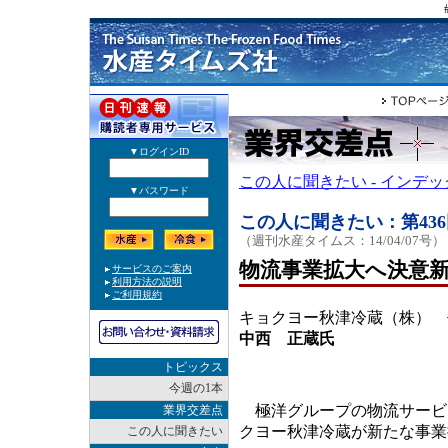
この人に聞きたい - インデ
この人に聞きたい：第436
（週刊水産タイムス：14/04/07号）
物流事業拡大へ決意
キョクヨー秋津冷蔵（株） 
中西 正蔵氏
トピックス
今週の1本
極洋グループの物流サービ
業界交差点
クヨー秋津冷蔵が新たな事業
この人に聞きたい