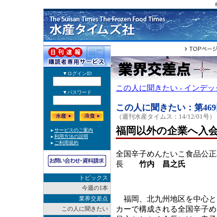
この人に聞きたい - インデ
この人に聞きたい：第469
（週刊水産タイムス：14/12/01号）
福岡以外の企業へ入
全国辛子めんたいこ食品公正
長
竹内 昌之氏
トピックス
今週の1本
福岡、北九州地区を中心と
業界交差点
カーで構成される全国辛子め
この人に聞きたい