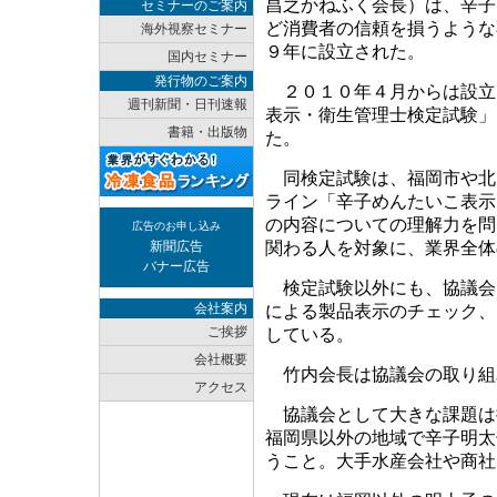
昌之かねふく会長）は、辛子
セミナーのご案内
ど消費者の信頼を損うような
海外視察セミナー
９年に設立された。
国内セミナー
発行物のご案内
２０１０年４月からは設立
週刊新聞・日刊速報
表示・衛生管理士検定試験」
書籍・出版物
た。
同検定試験は、福岡市や北
ライン「辛子めんたいこ表示
の内容についての理解力を問
広告のお申し込み
新聞広告
関わる人を対象に、業界全体
バナー広告
検定試験以外にも、協議会
会社案内
による製品表示のチェック、
ご挨拶
している。
会社概要
竹内会長は協議会の取り組
アクセス
協議会として大きな課題は
福岡県以外の地域で辛子明太
うこと。大手水産会社や商社