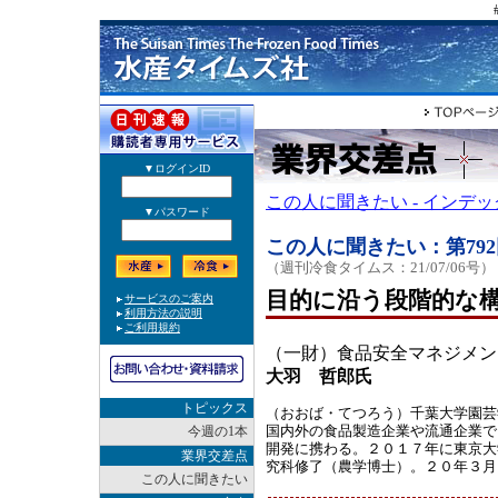
この人に聞きたい - インデ
この人に聞きたい：第792
（週刊冷食タイムス：21/07/06号）
目的に沿う段階的な
（一財）食品安全マネジメン
大羽 哲郎氏
トピックス
（おおば・てつろう）千葉大学園芸
国内外の食品製造企業や流通企業で
今週の1本
開発に携わる。２０１７年に東京大
業界交差点
究科修了（農学博士）。２０年３月
この人に聞きたい