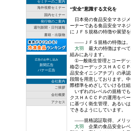
セミナーのご案内
海外視察セミナー
“安全”意識する文化を
国内セミナー
日本発の食品安全マネジメ
発行物のご案内
ーナーである食品安全マネジ
週刊新聞・日刊速報
にＪＦＳ規格の特徴や展望を
書籍・出版物
――ＪＦＳ規格の特徴は。
大羽
最大の特徴はすべて
組みにあります。
広告のお申し込み
①一般衛生管理とコーデッ
新聞広告
格②コーデックスＨＡＣＣＰ
バナー広告
品安全イニシアチブ）の承認
段階を用意しております。中
会社案内
際標準をめざしていける仕組
ご挨拶
いずれのレベルの規格でも
会社概要
クスＨＡＣＣＰの運用をベー
アクセス
に基づく衛生管理、あるいは
できるようにしています。
――規格認証取得、メリッ
大羽
企業の食品安全レベ