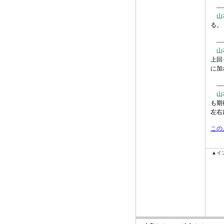
――
山
る。
――
山
上回
に加
――
山
も期
左右
この
▲イ