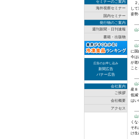
セミナーのご案内
２月
海外視察セミナー
して
姿勢
国内セミナー
発行物のご案内
――
週刊新聞・日刊速報
山
書籍・出版物
――
山
に国
今は
が老
広告のお申し込み
こと
新聞広告
バナー広告
――
山
会社案内
産８
ご挨拶
低減
会社概要
はい
アクセス
――
山
くな
それ
け生