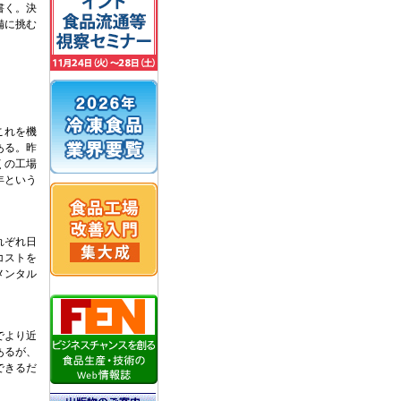
書く。決
備に挑む
これを機
ある。昨
くの工場
年という
れぞれ日
コストを
メンタル
でより近
あるが、
できるだ