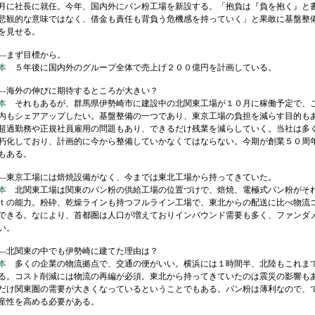
に社長に就任。今年、国内外にパン粉工場を新設する。「抱負は『負を抱く』と
悲観的な意味ではなく、借金も責任も背負う危機感を持っていく」と果敢に基盤整
を見せる。
まず目標から。
本
５年後に国内外のグループ全体で売上げ２００億円を計画している。
海外の伸びに期待するところが大きい？
本
それもあるが、群馬県伊勢崎市に建設中の北関東工場が１０月に稼働予定で、
内もシェアアップしたい。基盤整備の一つであり、東京工場の負担を減らす目的も
超過勤務や正規社員雇用の問題もあり、できるだけ残業を減らしていく。当社は多
朽化しており、計画的に今から整備していかなくてはならない。今期が創業５０周
もある。
東京工場には焙焼設備がなく、今までは東北工場から持ってきていた。
本
北関東工場は関東のパン粉の供給工場の位置づけで、焙焼、電極式パン粉がそ
ｔの能力。粉砕、乾燥ラインも持つフルライン工場で、東北からの配送に比べ物流
できる。なにより、首都圏は人口が増えておりインバウンド需要も多く、ファンダ
い。
北関東の中でも伊勢崎に建てた理由は？
本
多くの企業の物流拠点で、交通の便がいい。横浜には１時間半、北陸もこれま
る。コスト削減には物流の再編が必須。東北から持ってきていたのは震災の影響も
だけ関東圏の需要が大きくなっているということでもある。パン粉は薄利なので、
産性を高める必要がある。