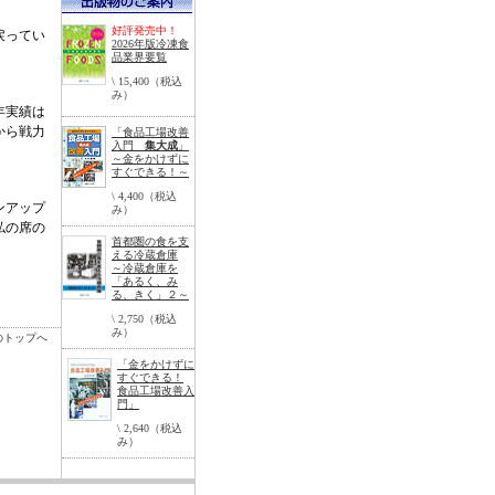
好評発売中！
戻ってい
2026年版冷凍食
品業界要覧
\ 15,400（税込
み）
年実績は
から戦力
「食品工場改善
入門
集大成
」
～金をかけずに
すぐできる！～
\ 4,400（税込
ンアップ
み）
私の席の
首都圏の食を支
える冷蔵倉庫
～冷蔵倉庫を
「あるく、み
る、きく」２～
\ 2,750（税込
み）
のトップへ
「金をかけずに
すぐできる！
食品工場改善入
門」
\ 2,640（税込
み）