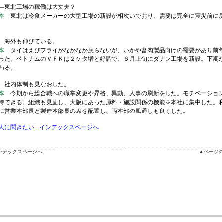
東北工場の稼働は大丈夫？
本
東北は冷食メーカーの大型工場の新設が相次いでおり、需要は完全に震災前に
海外も伸びている。
本
タイはえびフライがなかなか戻らないが、いかや畜肉製品向けの需要があり前
った。ベトナムのＶＦＫは２ケタ増と好調で、６月上旬にダナン工場を新設。下期
わる。
社内体制も見なおした。
本
今期から総合職への職掌変更や昇格、異動、人事の刷新をした。モチベーショ
待できる。組織も見直し、大阪にあった原料・施設関係の機能を本社に集中した。
に営業本部長と製造本部長の席を配置し、両本部の風通しも良くした。
人に聞きたい - インデックスページへ
ンデックスページへ
▲ページ