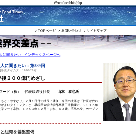
#!/usr/local/bin/php
人に聞きたい - インデックスページへ
人に聞きたい：第589回
冷食タイムス：17/05/23号）
年後２００億円めざし
フード（株） 代表取締役社長
山本 泰也氏
まもと・やすなり）２月１日付で社長に就任。今回の改革は「社長が代わ
時がよいタイミング」と。早稲田大学法学部卒後三井物産に。２０１５年
共栄フード常務。１９５３年１２月生まれ、６３歳。広島出身、カープフ
。
産と組織を基盤整備