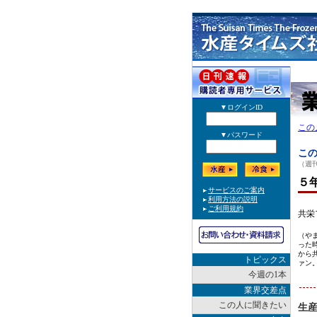
この
この
（週刊
５
共栄
（や
った
から
トピックス
ァン
今週の1本
業界交差点
この人に聞きたい
生