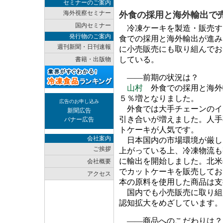
セミナーのご案内
海外視察セミナー
外食の採用と海外輸出で
国内セミナー
冷凍ケーキを製造・販売す
発行物のご案内
食での採用と海外輸出が進み
週刊新聞・日刊速報
に小売販売にも取り組んでお
している。
書籍・出版物
――前期の状況は？
山村
外食での採用と海外
５％増となりました。
広告のお申し込み
外食では大手チェーンのイ
新聞広告
引き合いが増えました。人手
バナー広告
トケーキが人気です。
会社案内
日本国内の市場環境が厳し
ご挨拶
上がっている上、冷凍物流も
に輸出を開始しました。北米
会社概要
でカットケーキを販売してお
アクセス
本の原料を使用した商品は支
国内でも小売販売に取り組
認知拡大をめざしています。
――商品へのこだわりは？