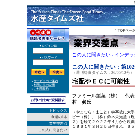
この人に聞きたい - インデ
この人に聞きたい：第102
（週刊冷食タイムス：26/05/12号）
宅配やＥＣに可能性
ファミール製菓（株） 代表
村 眞氏
トピックス
（やまむら・まこと）学卒後に大手
ビー（株）、（株）鈴木栄光堂（現
今週の1本
ス）を経て２０２２年４月から現職
業界交差点
１９６１年３月２５日生まれ、６５
この人に聞きたい