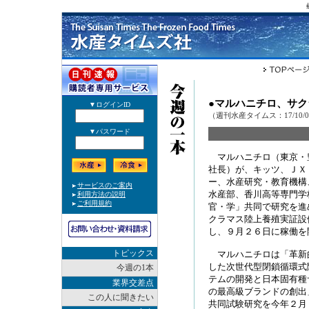
●マルハニチロ、サ
（週刊水産タイムス：17/10/
マルハニチロ（東京・
社長）が、キッツ、ＪＸ
ー、水産研究・教育機構
水産部、香川高等専門学
官・学」共同で研究を進
クラマス陸上養殖実証設
し、９月２６日に稼働を
トピックス
マルハニチロは「革新
した次世代型閉鎖循環式
今週の1本
テムの開発と日本固有種
業界交差点
の最高級ブランドの創出
この人に聞きたい
共同試験研究を今年２月