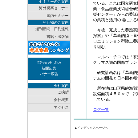
セミナーのご案内
ている。これは国立研究
海外視察セミナー
業・食品産業技術総合研
援センター」からの委託
国内セミナー
の集積と活用の場による
発行物のご案内
週刊新聞・日刊速報
今後、完成した養殖実
探索」や「革新的陸上養
書籍・出版物
ロエミッション型陸上養
り組む。
マルハニチロでは「養
クラマス類の国際ブラン
広告のお申し込み
新聞広告
研究計画名は「革新的
バナー広告
テムの開発と日本固有種
会社案内
所在地は山形県飽海郡
ご挨拶
設備面積４５０㎡で、試
している。
会社概要
アクセス
ログ一覧
▲インデックスページへ