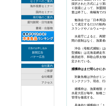
セミナーのご案内
採択された方式により算
海外視察セミナー
Ｃ脱退によって、加盟国
国内セミナー
査は終了し、南極海での
発行物のご案内
勉強会では「日本周辺
週刊新聞・日刊速報
して成立するだけの鯨肉
書籍・出版物
スランドやノルウェーか
水産庁によると、再開
間の規制はなく、漁業者
沖合（母船式捕鯨）は
広告のお申し込み
新聞広告
型捕鯨）は北海道網走市
バナー広告
南房総市、和歌山県太地
定されている。
会社案内
捕獲枠はまだ明らかにさ
ご挨拶
会社概要
対象魚種は沖合がミン
ミンククジラ。現在、行
アクセス
捕獲枠は、漁業種類（
水産大臣が毎年、鯨種ご
管理を徹底する。
具体的な捕獲枠は「１