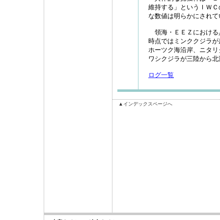
維持する」というＩＷＣ
な数値は明らかにされて
領海・ＥＥＺにおける
時点ではミンククジラが
ホーツク海沿岸、ニタリ
ワシクジラが三陸から北
ログ一覧
▲インデックスページへ