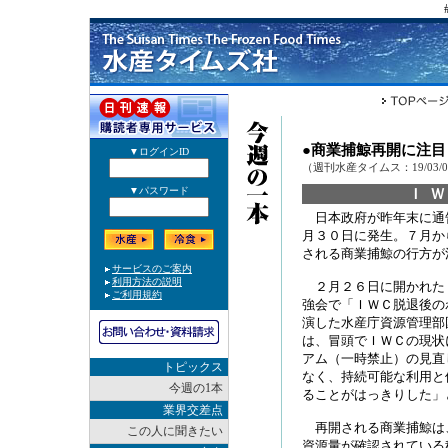
●商業捕鯨再開に注
（週刊水産タイムス：19/03/
Ｉ
日本政府が昨年末に通
月３０日に発生。７月か
される商業捕鯨の行方が
２月２６日に開かれた
強会で「ＩＷＣ脱退後の
演した水産庁資源管理部
は、冒頭でＩＷＣの現状
アム（一時禁止）の見直
トピックス
なく、持続可能な利用と
今週の1本
ることがはっきりした」
業界交差点
再開される商業捕鯨は
この人に聞きたい
資源量が確認されている