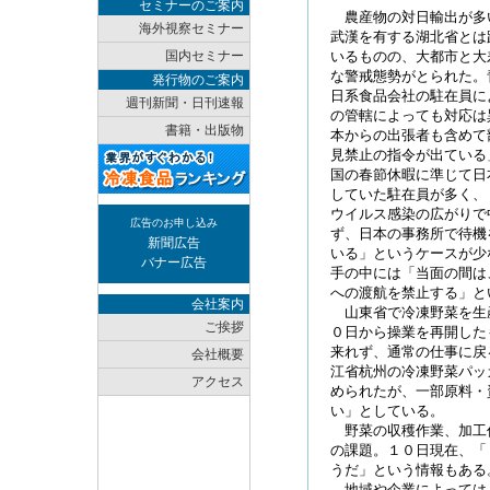
セミナーのご案内
農産物の対日輸出が多
海外視察セミナー
武漢を有する湖北省とは
国内セミナー
いるものの、大都市と大
な警戒態勢がとられた。
発行物のご案内
日系食品会社の駐在員に
週刊新聞・日刊速報
の管轄によっても対応は
書籍・出版物
本からの出張者も含めて
見禁止の指令が出ている
国の春節休暇に準じて日
していた駐在員が多く、
ウイルス感染の広がりで
広告のお申し込み
ず、日本の事務所で待機
新聞広告
いる」というケースが少
バナー広告
手の中には「当面の間は
への渡航を禁止する」と
会社案内
山東省で冷凍野菜を生
ご挨拶
０日から操業を再開した
来れず、通常の仕事に戻
会社概要
江省杭州の冷凍野菜パッ
アクセス
められたが、一部原料・
い」としている。
野菜の収穫作業、加工
の課題。１０日現在、「
うだ」という情報もある
地域や企業によっては