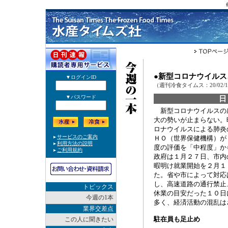
●新型コロナウイル
（週刊冷食タイムス：20/02/
新型コロナウイルスの感
大の勢いが止まらない。
ロナウイルスによる肺炎
ＨＯ（世界保健機構）が
度の評価を「中程度」か
政府は１月２７日、市内
暇明け就業開始を２月１
た。省や市によって対応
し、高速道路の通行禁止
トピックス
休業の目安だった１０日
今週の1本
多く、経済活動の混乱は
業界交差点
駐在員も足止め
この人に聞きたい