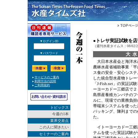
●トレサ実証試験を店
（週刊水産タイムス：08/02/
大
大日本水産会と海洋水
農林水産省補助事業「平
ス食の安全・安心システ
した統合型水産物トレー
「J-Fish.net」の実
ーヨーカドー三郷店で２
島県産養殖カンパチのフ
ルに、現場での業務負担
帯端末システムを使った
トピックス
パッキング、陳列までの
今週の1本
た。
業界交差点
イトーヨーカドー三郷
この人に聞きたい
テムを使った実証試験が
セミナーのご案内