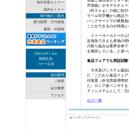
漁連三浦活魚センターを
海外視察セミナー
市漁協）がモデルチェー
国内セミナー
（約５ｋｇ）の箱に貼付
ラベル印字機から商品ラ
発行物のご案内
バックヤードでの業務負
週刊新聞・日刊速報
ことができるのが特徴と
書籍・出版物
イトーヨーカドーの上
近海魚でさえも産地の明
の取り組みは業界全体で
を期待している」と述べ
広告のお申し込み
新聞広告
食品フェアでも実証試験
バナー広告
大水及びシステム協会
会社案内
た「こだわり食品フェア
付装置（弁当惣菜用帯封
ご挨拶
た。ロシア産ベニザケを
会社概要
ティシステムとして、注
アクセス
ログ一覧
▲インデックスページへ