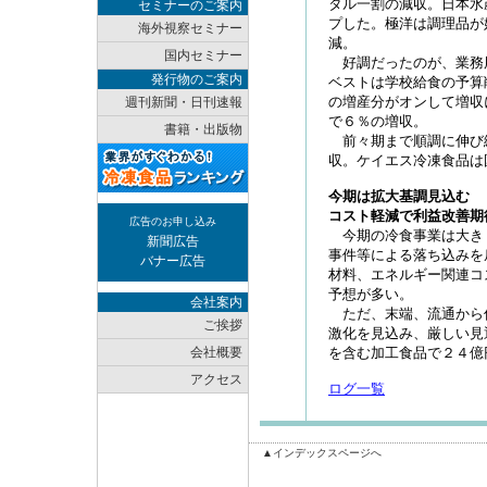
タル一割の減収。日本水
セミナーのご案内
プした。極洋は調理品が
海外視察セミナー
減。
国内セミナー
好調だったのが、業務
発行物のご案内
ベストは学校給食の予算
の増産分がオンして増収
週刊新聞・日刊速報
で６％の増収。
書籍・出版物
前々期まで順調に伸び
収。ケイエス冷凍食品は
今期は拡大基調見込む
コスト軽減で利益改善期
広告のお申し込み
今期の冷食事業は大き
新聞広告
事件等による落ち込みを
バナー広告
材料、エネルギー関連コ
予想が多い。
会社案内
ただ、末端、流通から
ご挨拶
激化を見込み、厳しい見
会社概要
を含む加工食品で２４億
アクセス
ログ一覧
▲インデックスページへ