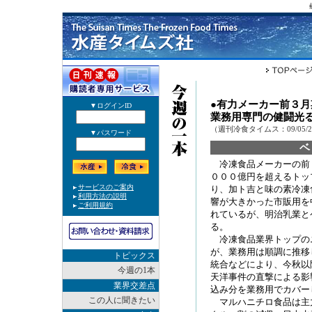
●有力メーカー前３月
業務用専門の健闘光
（週刊冷食タイムス：09/05/
冷凍食品メーカーの前
０００億円を超えるトッ
り、加ト吉と味の素冷凍
響が大きかった市販用を
れているが、明治乳業と
る。
冷凍食品業界トップの
が、業務用は順調に推移
トピックス
統合などにより、今秋以
今週の1本
天洋事件の直撃による影
業界交差点
込み分を業務用でカバー
この人に聞きたい
マルハニチロ食品は主