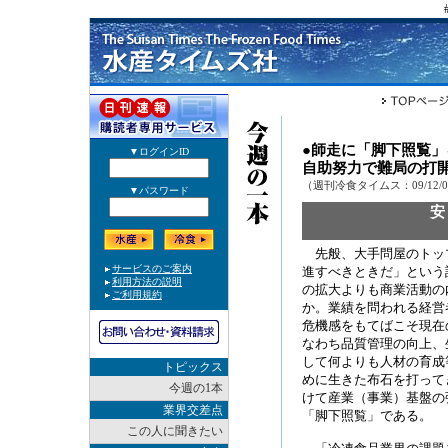
●師走に「脚下照覧」
自助努力で難局の打
（週刊冷食タイムス：09/12/
先般、大手問屋のトッ
進すべきときだ」という
の拡大よりも商業活動の
か。業績を問われる経営
危機感をもてばこそ現在
なわち品質管理の向上、
して何よりも人材の育成
トピックス
めに生きた布石を打って
今週の1本
けて産業（事業）基盤の
業界交差点
「脚下照覧」である。
この人に聞きたい