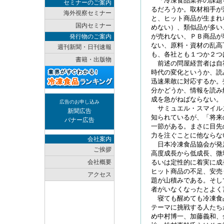
「冷凍食品業界の課題
セミナーのご案内
るだろうか。取材相手が
海外視察セミナー
と、ヒット商品が生まれ
国内セミナー
めない）、類似品が多い
が売れない、ＰＢ商品が
発行物のご案内
ない、原料・資材の乱高
週刊新聞・日刊速報
も、各社とも１つか２つ
書籍・出版物
前述の問屋経営者は自
時代の変化というか、読
迅速果敢に対応するか。
分かどうか、情報を読み
成を急がねばならない。
広告のお申し込み
サミュエル・スマイル
新聞広告
知られているが、「将来
バナー広告
一節がある。まさに目先
力を注ぐことに他ならな
会社案内
日本冷凍食品協会が発
ご挨拶
高度成長から低成長、微
会社概要
るいは定性的に着実に成
ヒット商品の不足、安売
アクセス
題が山積みである。そし
者がいなくなったとよく
寝ても醒めても冷凍食
テーマに挑戦する人たち
め中村博一、加藤義和、