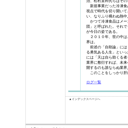
治、松村直幹氏らはその
新規事業だった冷凍食
視点で時代を切り開いて
い、なりふり構わぬ熱中
かつて冷凍食品はメー
団」と呼ばれた。それで
が今日の姿である。
２０１０年、世の中は
界は。
前述の「自助論」には
る勇気ある人生」といっ
には「天は自ら助くる者
業界に敷衍すれば、未来
開するのも誰ならぬ業界
このことをしっかり肝
ログ一覧
▲インデックスページへ