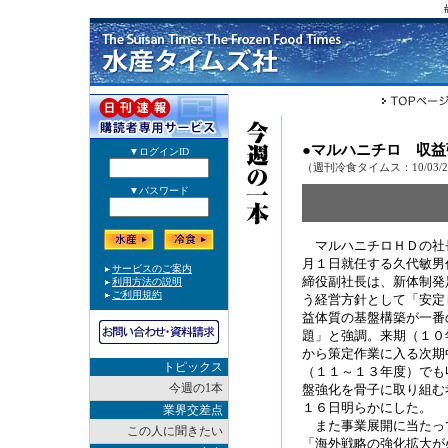
●マルハニチロ 収
（週刊冷食タイムス：10/03/
マルハニチロＨＤの社
月１日就任する久代敏男
締役副社長は、新体制発
う経営方針として「安定
益体質の基盤構築が一番
題」と強調。来期（１０
から策定作業に入る次期
トピックス
（１１～１３年度）でも
今週の1本
盤強化を骨子に取り組む
１６日明らかにした。
業界交差点
また事業展開に当たっ
この人に聞きたい
「海外戦略の強化拡大が