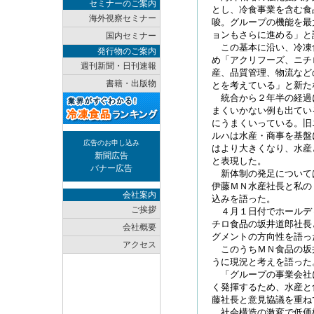
セミナーのご案内
とし、冷食事業を含む食
海外視察セミナー
唆。グループの機能を最
ョンもさらに進める」と
国内セミナー
この基本に沿い、冷凍
発行物のご案内
め「アクリフーズ、ニチ
週刊新聞・日刊速報
産、品質管理、物流など
書籍・出版物
とを考えている」と新た
統合から２年半の経過
まくいかない例も出てい
にうまくいっている。旧
ルハは水産・商事を基盤
広告のお申し込み
はより大きくなり、水産
新聞広告
と表現した。
バナー広告
新体制の発足について
伊藤ＭＮ水産社長と私の
会社案内
込みを語った。
ご挨拶
４月１日付でホールデ
チロ食品の坂井道郎社長
会社概要
グメントの方向性を語っ
アクセス
このうちＭＮ食品の坂
うに現況と考えを語った
「グループの事業会社
く発揮するため、水産と
藤社長と意見協議を重ね
社会構造の激変で低価