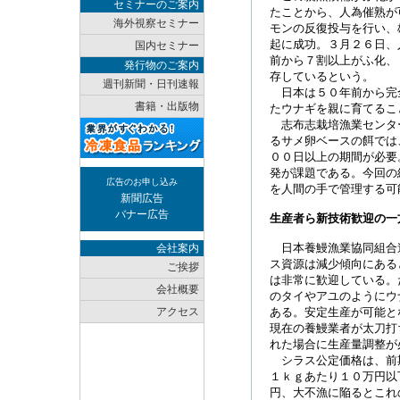
セミナーのご案内
たことから、人為催熟が
海外視察セミナー
モンの反復投与を行い、
起に成功。３月２６日、
国内セミナー
前から７割以上がふ化、
発行物のご案内
存しているという。
週刊新聞・日刊速報
日本は５０年前から完
書籍・出版物
たウナギを親に育てるこ
志布志栽培漁業センタ
るサメ卵ベースの餌では
００日以上の期間が必要
発が課題である。今回の
広告のお申し込み
を人間の手で管理する可
新聞広告
バナー広告
生産者ら新技術歓迎の一
日本養鰻漁業協同組合
会社案内
ス資源は減少傾向にある
ご挨拶
は非常に歓迎している。
会社概要
のタイやアユのようにウ
アクセス
ある。安定生産が可能と
現在の養鰻業者が太刀打
れた場合に生産量調整が
シラス公定価格は、前
１ｋｇあたり１０万円以
円、大不漁に陥るとこれ