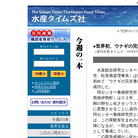
●世界初、ウナギの
（週刊水産タイムス：10/04/
水産総合研究センター
市、松里壽彦理事長）は
初めて「ウナギの完全養
成功した。
同センター養殖研究所
県南伊勢町）は０２年、
精の卵をふ化させシラス
に変態させることに成功
トピックス
同センター養殖研究所と
今週の1本
は、この実験室生まれの
雄になるが、一部は稚魚
業界交差点
として養成していた。
この人に聞きたい
この親魚候補がふ化か