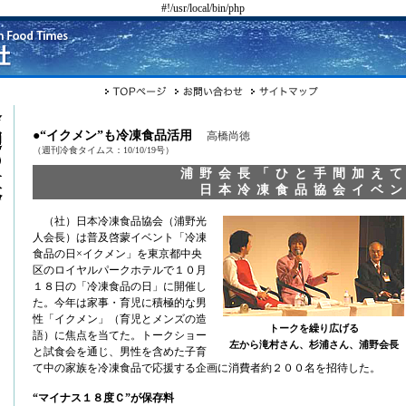
#!/usr/local/bin/php
●“イクメン”も冷凍食品活用
高橋尚徳
（週刊冷食タイムス：10/10/19号）
浦野会長「ひと手間加え
日本冷凍食品協会イベ
（社）日本冷凍食品協会（浦野光
人会長）は普及啓蒙イベント「冷凍
食品の日×イクメン」を東京都中央
区のロイヤルパークホテルで１０月
１８日の「冷凍食品の日」に開催し
た。今年は家事・育児に積極的な男
性「イクメン」（育児とメンズの造
トークを繰り広げる
語）に焦点を当てた。トークショー
左から滝村さん、杉浦さん、浦野会長
と試食会を通じ、男性を含めた子育
て中の家族を冷凍食品で応援する企画に消費者約２００名を招待した。
“マイナス１８度Ｃ”が保存料