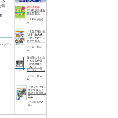
ーを
が調
好評発売中！
2026年版冷凍食
品業界要覧
乗
\ 15,400（税込
み）
「食品工場改善
入門
集大成
」
～金をかけずに
すぐできる！～
のトップへ
\ 4,400（税込
み）
首都圏の食を支
える冷蔵倉庫
～冷蔵倉庫を
「あるく、み
る、きく」２～
\ 2,750（税込
み）
「金をかけずに
すぐできる！
食品工場改善入
門」
\ 2,640（税込
み）