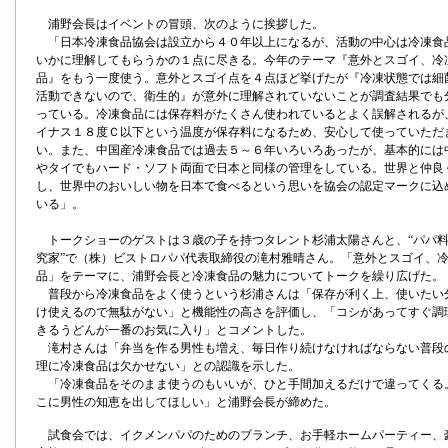
浦野会長はイベントの冒頭、次のように挨拶した。
「日本冷凍食品協会は設立から４０年以上になるが、活動の中心は冷凍食
いかに理解してもらうかの１点に尽きる。今年のテーマ『意外とスゴイ、冷
品』をもう一度使う。意外とスゴイ点を４点ほど挙げたが『冷凍状態では細
活動できないので、衛生的』が意外に理解されていないことが調査結果でも
っている。冷凍食品には保存料がたくさん使われているとよく誤解されるが
イナス１８度Ｃ以下という温度が保存料になるため、安心して使っていただ
い。また、中国産冷凍食品では過去５～６年いろいろあったが、基本的には
やタイでもハード・ソフト両面で日本と同様の管理をしている。世界と仲良
し、世界中のおいしい物を日本で食べるという思いを協会の認定マークに込
いる」。
トークショーのゲストは３歳の子を持つタレント杉浦太陽さんと、“パパ
究家”で（株）ビストロパパ代表取締役の滝村雅晴さん。「意外とスゴイ、
品」をテーマに、浦野会長と冷凍食品の魅力についてトークを繰り広げた。
普段から冷凍食品をよく使うという杉浦さんは「保存が利く上、使いたい
け使えるので無駄がない」と機能性の高さを評価し、「コシがあってすぐ調
きるうどんが一番のお気に入り」とコメントした。
滝村さんは「弁当を作る男性も増え、毎日作り続けなければならない普段
理に冷凍食品は欠かせない」との認識を示した。
「冷凍食品をそのまま使うのもいいが、ひと手間加えるだけで違ってくる
こに男性の知恵を出してほしい」と浦野会長が締めた。
試食会では、イクメンパパのためのブランチ、お手軽ホームパーティー、