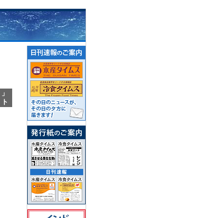
て」
ント