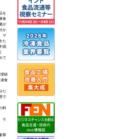
品を
凍食
菌が
分か
、マ
きた
中国
く
めて
料理研
冷凍食
分だ
理で
の料
。そ
豪華