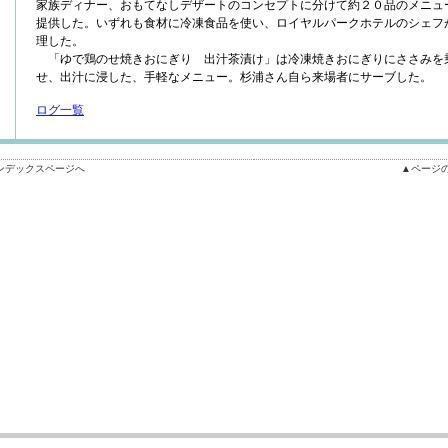
家族ディナー、おもてなしデザートのコンセプトに分けて約２０品のメニュ
提供した。いずれも食材に冷凍食品を使い、ロイヤルパークホテルのシェフ
理した。
「ゆで鶏のせ焼きおにぎり 出汁茶漬け」は冷凍焼きおにぎりにささみを
せ、出汁に浸した、手軽なメニュー。杉浦さん自ら来場者にサーブした。
ログ一覧
ンデックスページへ
▲ページ