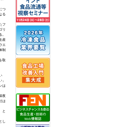
につ
なる
たフ
ゴリ
る。
生産
ウエ
体制
を取
。
い
い」
ンは
深夜
社は
、と
とし