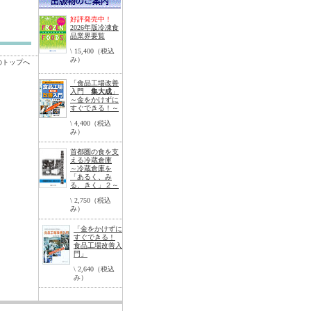
好評発売中！
2026年版冷凍食
品業界要覧
\ 15,400（税込
み）
のトップへ
「食品工場改善
入門
集大成
」
～金をかけずに
すぐできる！～
\ 4,400（税込
み）
首都圏の食を支
える冷蔵倉庫
～冷蔵倉庫を
「あるく、み
る、きく」２～
\ 2,750（税込
み）
「金をかけずに
すぐできる！
食品工場改善入
門」
\ 2,640（税込
み）