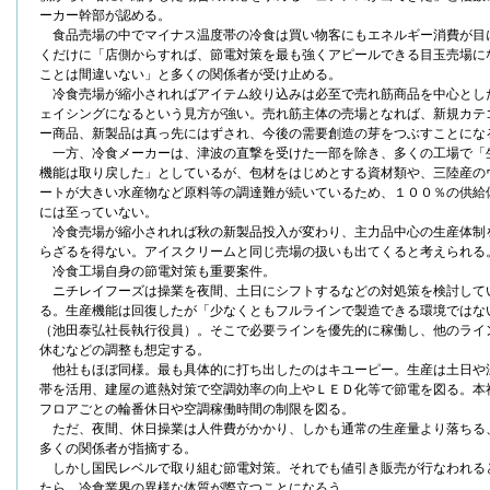
ーカー幹部が認める。
食品売場の中でマイナス温度帯の冷食は買い物客にもエネルギー消費が目
くだけに「店側からすれば、節電対策を最も強くアピールできる目玉売場に
ことは間違いない」と多くの関係者が受け止める。
冷食売場が縮小されればアイテム絞り込みは必至で売れ筋商品を中心とし
ェイシングになるという見方が強い。売れ筋主体の売場となれば、新規カテ
ー商品、新製品は真っ先にはずされ、今後の需要創造の芽をつぶすことにな
一方、冷食メーカーは、津波の直撃を受けた一部を除き、多くの工場で「
機能は取り戻した」としているが、包材をはじめとする資材類や、三陸産の
ートが大きい水産物など原料等の調達難が続いているため、１００％の供給
には至っていない。
冷食売場が縮小されれば秋の新製品投入が変わり、主力品中心の生産体制
らざるを得ない。アイスクリームと同じ売場の扱いも出てくると考えられる
冷食工場自身の節電対策も重要案件。
ニチレイフーズは操業を夜間、土日にシフトするなどの対処策を検討して
る。生産機能は回復したが「少なくともフルラインで製造できる環境ではな
（池田泰弘社長執行役員）。そこで必要ラインを優先的に稼働し、他のライ
休むなどの調整も想定する。
他社もほぼ同様。最も具体的に打ち出したのはキユーピー。生産は土日や
帯を活用、建屋の遮熱対策で空調効率の向上やＬＥＤ化等で節電を図る。本
フロアごとの輪番休日や空調稼働時間の制限を図る。
ただ、夜間、休日操業は人件費がかかり、しかも通常の生産量より落ちる
多くの関係者が指摘する。
しかし国民レベルで取り組む節電対策。それでも値引き販売が行なわれる
たら、冷食業界の異様な体質が際立つことになろう。