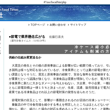
#!/usr/local/bin/php
●節電で業界懸念広がる
佐藤巳喜夫
（週刊冷食タイムス：11/05/24号）
冷ケース縮小
アイテムも削減の
供給の仕組み変更迫るか
大震災の発生とその後の原発事故による影響が広い範囲で残っており、引
き国民は様々な対応を迫られているが、冷食業界にとっては夏の節電が新た
い課題となりそうだ。震災と原発事故の経験で、安全な食料を安定確保する
が重要だという認識が強くなり、冷凍食品は需要が増加しているが、電力不
冷食業界に新たに大きなダメージを与えかねない。大企業、中小企業、一般
ともに節電目標は一律１５％と決まったが、生産、流通、販売現場まで電力
産業である冷凍食品はそれ以上の節電対策の覚悟を迫られそうだ。
節電対策の目玉として、影響が一番懸念されるのが店頭の冷凍ショーケー
量飯店の中で冷食売場を縮小する考えを明言したところはほとんどないが
側から、暗に、縮小した場合の対応を求めるニュアンスが出てきた」と複数