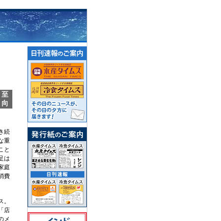
必至
方向
き続
な重
こと
足は
家庭
消費
ス。
「店
のメ