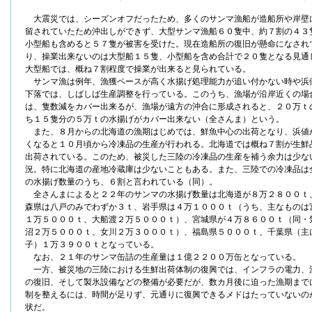
大震災では、シーズンオフだったため、多くのサンマ漁船が造船所や岸壁
留されていたため沖出しができず、大型サンマ漁船６０隻中、約７割の４３
小型船も含めると５７隻が被害を受けた。現在造船所の復旧が懸命になされ
り、操業出来ないのは大型船１５隻、小型船を含め合計で２０隻となる見通
大型船では、概ね７割程度で操業が出来ると見られている。
サンマ漁は例年、漁獲ペースが高く水揚げ処理能力が追い付かない時や浜
下落では、しばしば生産調整を行っている。このうち、漁場が沿岸近くの場
は、隻数減をカバー出来るが、漁場が遠方の沖合に形成されると、２０万ｔ
ち１５隻分の５万ｔの水揚げがカバー出来ない（全さんま）という。
また、８月からの北海道の漁期はじめでは、鮮魚中心の出荷となり、浜値
くなると１０月頃から冷凍品の生産が行われる。北海道では概ね７割が生鮮
出荷されている。このため、被災した三陸の冷凍品の生産を補う余力は少な
況。特に北海道の産地冷蔵庫は少ないこともある。また、三陸での冷凍品は
の水揚げ数量のうち、６割と言われている（同）。
全さんまによると２２年のサンマの水揚げ数量は北海道が８万２８００ｔ
森県は八戸のみでわずか３ｔ、岩手県は４万１０００ｔ（うち、主なものは
１万５０００ｔ、大船渡２万５０００ｔ）、宮城県が４万８６００ｔ（同・
沼２万５０００ｔ、女川２万３０００ｔ）、福島県５０００ｔ、千葉県（主
子）１万３９００ｔとなっている。
なお、２１年のサンマ缶詰の生産量は１億２２００万缶となっている。
一方、被災地の三陸における生鮮出荷体制の復興では、インフラの電力、
の復旧、そして製氷設備などの整備が必要だが、数カ月後に迫った漁期まで
制を整えるには、時間が足りず、元通りに復興できるメドはたっていないの
状だ。