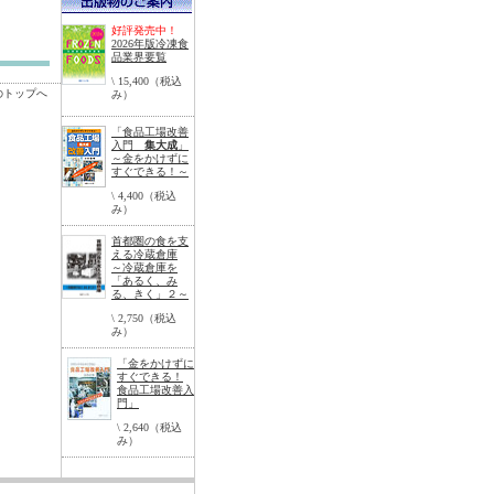
好評発売中！
2026年版冷凍食
品業界要覧
\ 15,400（税込
のトップへ
み）
「食品工場改善
入門
集大成
」
～金をかけずに
すぐできる！～
\ 4,400（税込
み）
首都圏の食を支
える冷蔵倉庫
～冷蔵倉庫を
「あるく、み
る、きく」２～
\ 2,750（税込
み）
「金をかけずに
すぐできる！
食品工場改善入
門」
\ 2,640（税込
み）