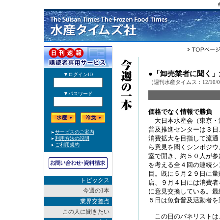
●「卸売業者に聞く
（週刊水産タイムス：12/10/
価格でなく情報で勝負
大日本水産会（東京・
普及推進センターは３日
消費拡大を目指して流通
ら意見を聞くシンポジウ
室で開き、約５０人が参
を考える全４回の連続シ
目。既に５月２９日に量
トピックス
店、９月４日には消費者
今週の1本
に意見交換している。最
５日は魚食普及活動者を
業界交差点
この人に聞きたい
この日のパネリストは