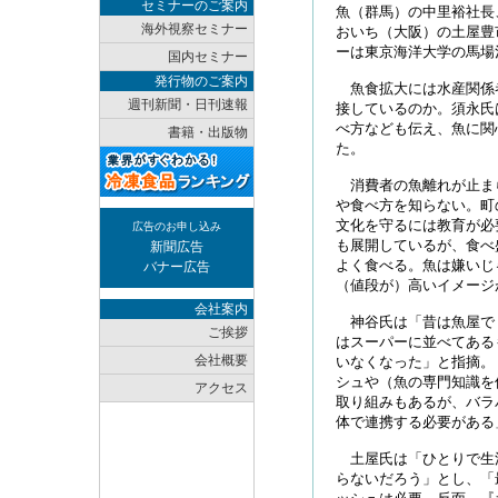
セミナーのご案内
魚（群馬）の中里裕社長
海外視察セミナー
おいち（大阪）の土屋豊
ーは東京海洋大学の馬場
国内セミナー
発行物のご案内
魚食拡大には水産関係
週刊新聞・日刊速報
接しているのか。須永氏
べ方なども伝え、魚に関
書籍・出版物
た。
消費者の魚離れが止ま
や食べ方を知らない。町
文化を守るには教育が必
広告のお申し込み
も展開しているが、食べ
新聞広告
よく食べる。魚は嫌いじ
バナー広告
（値段が）高いイメージ
会社案内
神谷氏は「昔は魚屋で
ご挨拶
はスーパーに並べてある
会社概要
いなくなった」と指摘。
シュや（魚の専門知識を
アクセス
取り組みもあるが、バラ
体で連携する必要がある
土屋氏は「ひとりで生
らないだろう」とし、「