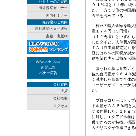
セミナーのご案内
０.１％増と１１年に続
海外視察セミナー
た。一方で３位の中国産
国内セミナー
６％を占めている。
発行物のご案内
枝豆の輸入金額を輸入
週刊新聞・日刊速報
産１７４円（５円増）、
書籍・出版物
（１２円増）といずれも
したタイと、人件費が高
ＴＡ（自由貿易協定）を
豆には６％の関税が掛か
結を望む声が以前から挙
広告のお申し込み
新聞広告
ほうれん草は９割近くを
バナー広告
位の台湾産が２６.４％
く減少した影響で全体の
会社案内
ユーザーがメニューから
だ。
ご挨拶
会社概要
ブロッコリーはトップの
ドル産が３３.５％増と
アクセス
ケタ伸長した。１ｋｇ当
に対し、エクアドル産は
穫できるのが特徴。標高
入のリスクが低減できる