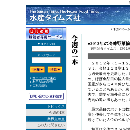
●2012年の冷凍野菜
（週刊冷食タイムス：13/02/
２０１２年（１～１２
３ｔ、金額１１％増１３
も過去最高を更新した。
め、ほぼ全品目の輸入量
国産がさらに４％伸びた
ていることもあるが、東
害で、需要が海外産にシ
円高の追い風もあった。
トピックス
最大品目のポテトは数量
今週の1本
増と伸長して全体をけん
業界交差点
続けていた３位のベルギ
この人に聞きたい
枝豆は全体で０.９％増