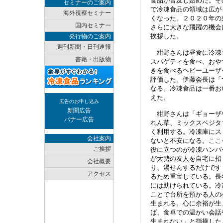
食品が普及し始めた。そ
セミナーのご案内
で冷凍食品の領域は広が
海外視察セミナー
くなった。２０２０年の
国内セミナー
さらに大きな飛躍の機会
挨拶した。
発行物のご案内
週刊新聞・日刊速報
紺野さんは昼食に冷凍
書籍・出版物
スパゲティを食べ、おや
きを食べるヘビーユーザ
評価した。伊藤会長は「
なる。冷凍食品は一番お
えた。
広告のお申し込み
新聞広告
紺野さんは「ギョーザ
バナー広告
れん草、ミックスベジタ
く利用する。冷凍庫にス
会社案内
ないと不安になる。ここ
ご挨拶
役に立つのが冷凍ハンバ
が大勢の友人を自宅に招
会社概要
り、湯せんするだけです
アクセス
るため重宝している。長
には助けられている。冷
ことで台所を預かる人の
生まれる。心に余裕が生
ば、食卓での温かい会話
生まれない」と指摘した