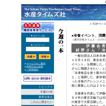
●冷食イベント、消
（週刊冷食タイムス：13/10/
伊藤会
紺野さん「
一般社団法人日本冷凍
１０月１８日、東京水天
イベント」を開催した。
さらに飛躍させたい」と
「冷凍食品を使う最大の
と」と強調した。参加者
った冷食のアレンジメニ
前に募集したのは２３０
トピックス
今週の1本
主催者を代表して伊藤
業界交差点
６４年の東京五輪では冷
の食堂で大変活躍した。
この人に聞きたい