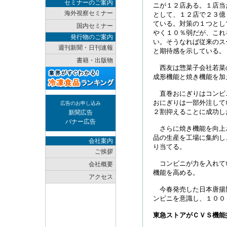
セミナーのご案内
ニが１２店ある。１店当
海外視察セミナー
として、１２店で２３億
ている。対策の１つとし
国内セミナー
やく１０％弱だが、これ
発行物のご案内
い。そうなれば従来のス
週刊新聞・日刊速報
と期待感を示している。
書籍・出版物
西友は惣菜子会社若菜
成形機能と焼き機能を加
直巻おにぎりはコンビ
おにぎりは一部外注して
広告のお申し込み
２割抑えることに成功し
新聞広告
バナー広告
さらに焼き機能を向上
品の生産を工場に集約し
会社案内
り当てる。
ご挨拶
コンビニが力を入れて
会社概要
機能を高める。
アクセス
今春発売した日本唐揚
ンビニを意識し、１００
東急ストアがＣＶＳ機能