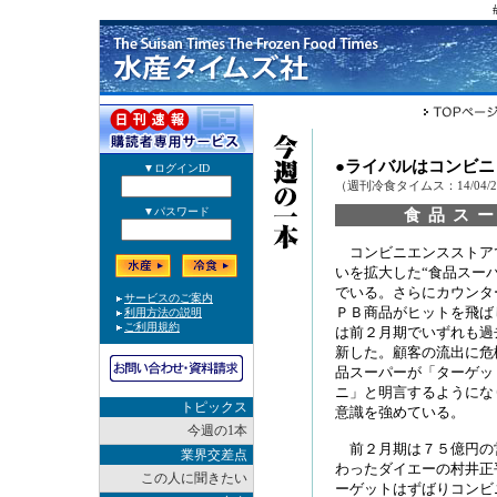
●ライバルはコンビ
（週刊冷食タイムス：14/04/
食品ス
コンビニエンスストア
いを拡大した“食品スー
でいる。さらにカウンタ
ＰＢ商品がヒットを飛ば
は前２月期でいずれも過
新した。顧客の流出に危
品スーパーが「ターゲッ
ニ」と明言するようにな
トピックス
意識を強めている。
今週の1本
前２月期は７５億円の
業界交差点
わったダイエーの村井正
この人に聞きたい
ーゲットはずばりコンビ