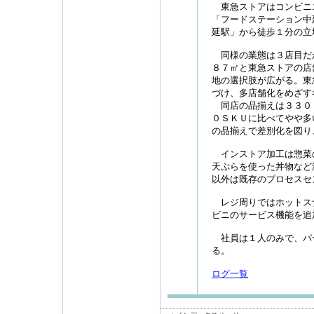
東急ストアはコンビニ
「フードステーション中
延駅」から徒歩１分の立
同様の業態は３店目だ
８７㎡と東急ストアの店
地の選択肢が広がる。東
づけ、多店舗化をめざす
同店の品揃えは３３０
０ＳＫＵに比べてやや多
の品揃えで差別化を図り
インストア加工は惣菜
天ぷらを使った丼物など
以外は既存のプロセスセ
レジ周りではホットス
ビニのサービス機能を追
社員は１人のみで、パ
る。
ログ一覧