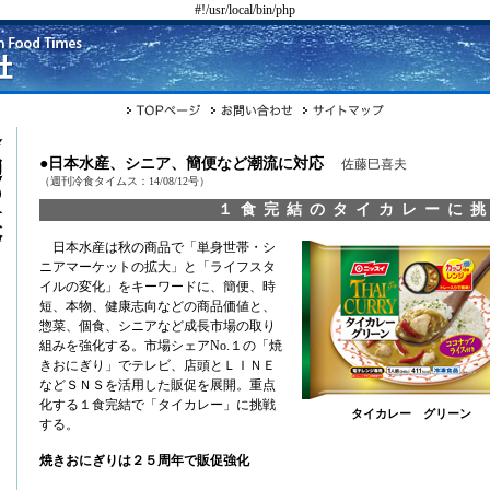
#!/usr/local/bin/php
●日本水産、シニア、簡便など潮流に対応
佐藤巳喜夫
（週刊冷食タイムス：14/08/12号）
１食完結のタイカレーに
日本水産は秋の商品で「単身世帯・シ
ニアマーケットの拡大」と「ライフスタ
イルの変化」をキーワードに、簡便、時
短、本物、健康志向などの商品価値と、
惣菜、個食、シニアなど成長市場の取り
組みを強化する。市場シェアNo.１の「焼
きおにぎり」でテレビ、店頭とＬＩＮＥ
などＳＮＳを活用した販促を展開。重点
化する１食完結で「タイカレー」に挑戦
タイカレー グリーン
する。
焼きおにぎりは２５周年で販促強化