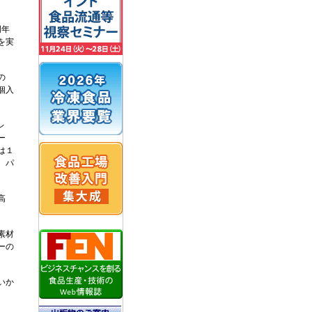
周年
を実
の
個入
レ
ー
は１
、パ
高
素材
ーの
いか