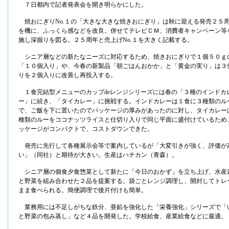
７日都内で記者発表会を開き明らかにした。
焼おにぎりNo.１の「大きな大きな焼きおにぎり」は秋に迎える発売２５
を機に、ふっくら感などを改良。併せてテレビＣＭ、消費者キャンペーン等
施し深掘りを図る。２５周年と売上げNo.１を大きく記載する。
シニア層などの新たなニーズに対応するため、焼きおにぎりで１個５０ｇ
「１０個入り」や、今春の新製品「朝ごはんおかか」と「黄金の実り」は３
りを２個入りに改善し再投入する。
１食完結型メニューのカップdeレンジシリーズには春の「３種のインドカ
ー」に続き、「タイカレー」に挑戦する。インドカレーは１食に３種類のル
で、ご飯を下に置いたのでパッケージの厚みがあったのに対し、タイカレー
種類のルーをココナッツライスと仕切り入りで同じ平面に盛付けているため
ッケージがコンパクトで、コストダウンできた。
発売に先行して各種展示会等で案内しているが「大変引きが強く、評価が
い」（同社）と期待が大きい。生産はハチカン（青森）。
シニア層の個食夕食惣菜として新たに「今日のおかず」を立ち上げ、水産
と野菜を組み合わせた２品を提案する。袋ごとレンジ調理し、開封してトレ
まま食べられる。簡便調理で後片付けも簡単。
業務用には不足しがちな鉄分、亜鉛を強化した「栄養強化」シリーズで「
と野菜の包み蒸し」など４品を開発した。学校給食、産業給食などに最適。