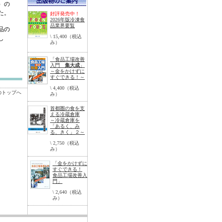
）の
た。
好評発売中！
2026年版冷凍食
品業界要覧
品の
\ 15,400（税込
し
み）
「食品工場改善
入門
集大成
」
～金をかけずに
すぐできる！～
\ 4,400（税込
のトップへ
み）
首都圏の食を支
える冷蔵倉庫
～冷蔵倉庫を
「あるく、み
る、きく」２～
\ 2,750（税込
み）
「金をかけずに
すぐできる！
食品工場改善入
門」
\ 2,640（税込
み）