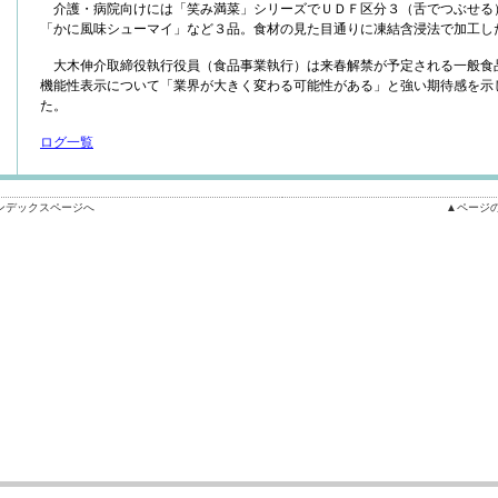
介護・病院向けには「笑み満菜」シリーズでＵＤＦ区分３（舌でつぶせる
「かに風味シューマイ」など３品。食材の見た目通りに凍結含浸法で加工し
大木伸介取締役執行役員（食品事業執行）は来春解禁が予定される一般食
機能性表示について「業界が大きく変わる可能性がある」と強い期待感を示
た。
ログ一覧
ンデックスページへ
▲ページ